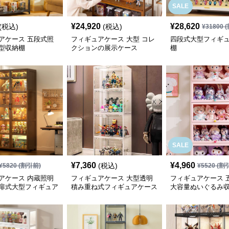
SALE
¥
24,920
¥
28,620
(税込)
(税込)
¥
31800
(
アケース 五段式照
フィギュアケース 大型 コレ
四段式大型フィギ
型収納棚
クションの展示ケース
棚
SALE
¥
7,360
¥
4,960
(税込)
¥
5820
(割引前)
¥
5520
(割
アケース 内蔵照明
フィギュアケース 大型透明
フィギュアケース 
扉式大型フィギュア
積み重ね式フィギュアケース
大容量ぬいぐるみ