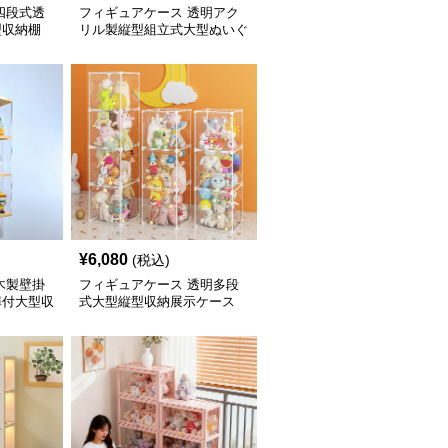
四段式透
フィギュアケース 透明アク
型収納棚
リル製縦型組立式大型ぬいぐ
るみ収納棚
¥
6,080
(税込)
木製壁掛
フィギュアケース 透明多段
扉付大型収
式大型縦型収納展示ケース