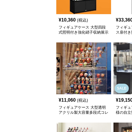
¥
10,360
¥
33,36
(税込)
フィギュアケース 大型四段
フィギュ
式照明付き強化硝子収納展示
ス扉付き
棚
示収納棚
SALE
¥
11,060
¥
19,15
(税込)
フィギュアケース 大型透明
フィギュ
アクリル製大容量多段式コレ
様の自立
クション収納棚
ス大型