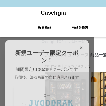
Casefigia
新着商品
商品を検索
Casefigia TOP
›
大型の一覧
×
新規ユーザー限定クーポ
大型 フィギュアケース 商品一
ン！
231
件の商品が見つかりました
期間限定! 10%OFFクーポンです
取得後、決済画面で自動適用されます
コー
JVQQDRAK
ド: