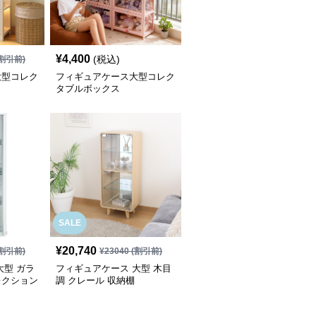
¥
4,400
(税込)
割引前)
大型コレク
フィギュアケース大型コレク
タブルボックス
SALE
¥
20,740
割引前)
¥
23040
(割引前)
大型 ガラ
フィギュアケース 大型 木目
レクション
調 クレール 収納棚