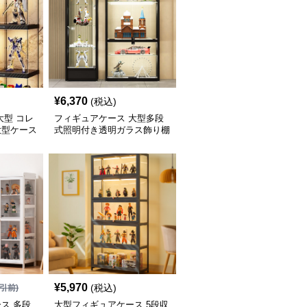
¥
6,370
(税込)
大型 コレ
フィギュアケース 大型多段
大型ケース
式照明付き透明ガラス飾り棚
¥
5,970
(税込)
引前)
ス 多段
大型フィギュアケース 5段収