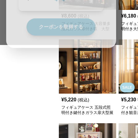
¥
8,600
¥
6,180
(税込)
クーポンを取得する
フィギュアケース 大容量多
フィギュ
段式ガラス扉付き収 大型
明付き大
SALE
¥
5,220
¥
5,230
(税込)
フィギュアケース 五段式照
フィギュ
明付き鍵付きガラス扉大型展
付き観音
示棚
収納棚