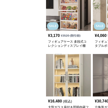
SALE
SALE
¥
3,170
¥
4,060
¥
3520
(割引前)
フィギュアケース 多段式コ
フィギュ
レクションディスプレイ棚
タブルボ
¥
16,480
¥
30,74
(税込)
大型ガラス扉付き照明内蔵フ
六角形ガ