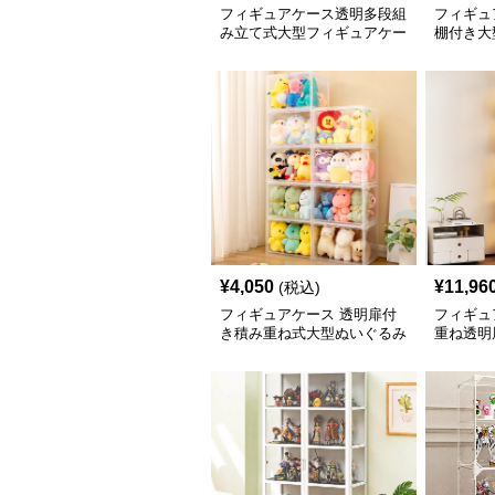
フィギュアケース透明多段組
フィギュ
み立て式大型フィギュアケー
棚付き大
ス
示ケース
¥
4,050
¥
11,96
(税込)
フィギュアケース 透明扉付
フィギュ
き積み重ね式大型ぬいぐるみ
重ね透明
収納ケース