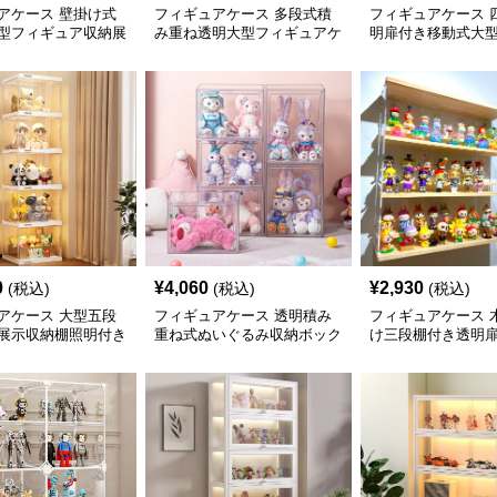
アケース 壁掛け式
フィギュアケース 多段式積
フィギュアケース 
型フィギュア収納展
み重ね透明大型フィギュアケ
明扉付き移動式大
ース
0
¥
4,060
¥
2,930
(税込)
(税込)
(税込)
アケース 大型五段
フィギュアケース 透明積み
フィギュアケース 
展示収納棚照明付き
重ね式ぬいぐるみ収納ボック
け三段棚付き透明
ス大型
納棚