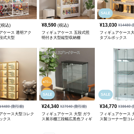
SALE
¥
8,590
¥
13,030
(税込)
(税込)
¥
14480
(
アケース 透明アク
フィギュアケース 五段式照
フィギュアケース
段式大型
明付き大型縦型収納棚
タブルボックス
SALE
SALE
¥
24,340
¥
34,770
¥
4480
(割引前)
¥
27040
(割引前)
¥
38640
(
アケース大型コレク
フィギュアケース 大型 ガラ
フィギュアケース 
ックス
ス展示棚三段幅広黒色フィギ
ス製コーナー型コ
ュア収納
ケース白