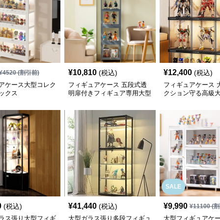
¥
10,810
¥
12,400
(税込)
(税込)
¥
4520
(割引前)
アケース大型コレク
フィギュアケース 五段式透
フィギュアケース 
ックス
明扉付きフィギュア専用大型
クション守る高級
収納棚
SALE
0
¥
41,440
¥
9,990
(税込)
(税込)
¥
11100
(割
ラス張り大型フィギ
大型ガラス張り多段フィギュ
大型フィギュアケー