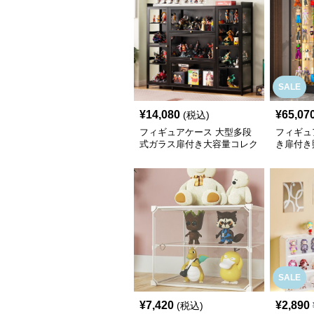
SALE
¥
14,080
¥
65,07
(税込)
フィギュアケース 大型多段
フィギュ
式ガラス扉付き大容量コレク
き扉付き
ション収納棚
展示棚
SALE
¥
7,420
¥
2,890
(税込)