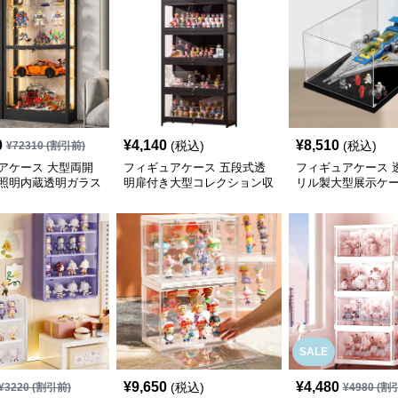
0
¥
4,140
¥
8,510
(税込)
(税込)
¥
72310
(割引前)
アケース 大型両開
フィギュアケース 五段式透
フィギュアケース 
照明内蔵透明ガラス
明扉付き大型コレクション収
リル製大型展示ケ
納棚
イプ
SALE
¥
9,650
¥
4,480
(税込)
¥
3220
(割引前)
¥
4980
(割