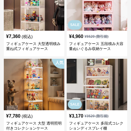
SALE
¥
7,360
¥
4,960
(税込)
¥
5520
(割引前)
フィギュアケース 大型透明積み
フィギュアケース 五段積み大容
重ね式フィギュアケース
量ぬいぐるみ収納ケース
人気
SALE
¥
7,780
¥
3,170
(税込)
¥
3520
(割引前)
フィギュアケース 大型 透明照明
フィギュアケース 多段式コレク
付きコレクションケース
ションディスプレイ棚