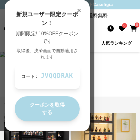
フィギュアケース
専門通販サイト
Casefigia
×
新規ユーザー限定クーポ
10,000
円以上のご購入で送料無料
ン！
0
0
Casefigia
期間限定! 10%OFFクーポン
です
新着商品
商品を検索
人気ランキング
取得後、決済画面で自動適用さ
れます
カテゴリで絞る
JVQQDRAK
コード:
大型
小型
クーポンを取得
フィギュアケース 人気アイテム
する