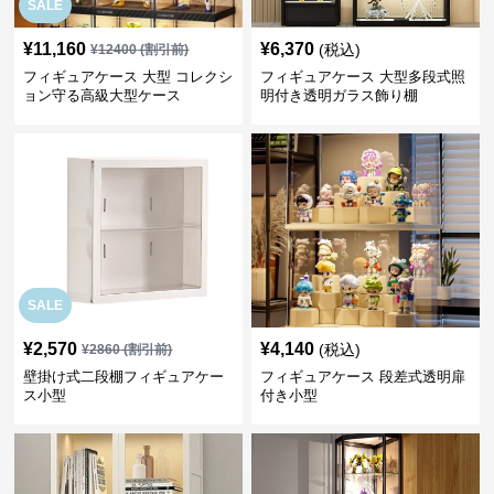
SALE
¥
11,160
¥
6,370
(税込)
¥
12400
(割引前)
フィギュアケース 大型 コレクシ
フィギュアケース 大型多段式照
ョン守る高級大型ケース
明付き透明ガラス飾り棚
SALE
¥
2,570
¥
4,140
(税込)
¥
2860
(割引前)
壁掛け式二段棚フィギュアケー
フィギュアケース 段差式透明扉
ス小型
付き小型