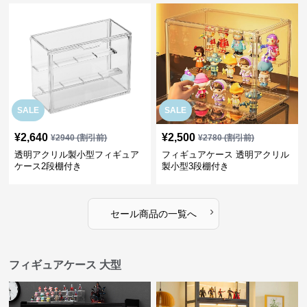
SALE
SALE
¥
2,640
¥
2,500
¥
2940
(割引前)
¥
2780
(割引前)
透明アクリル製小型フィギュア
フィギュアケース 透明アクリル
ケース2段棚付き
製小型3段棚付き
›
セール商品の一覧へ
フィギュアケース 大型