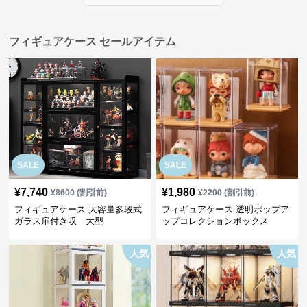
フィギュアケース セールアイテム
SALE
SALE
¥
7,740
¥
1,980
¥
8600
(割引前)
¥
2200
(割引前)
フィギュアケース 大容量多段式
フィギュアケース 透明ポップア
ガラス扉付き収 大型
ップコレクションボックス
人気
人気