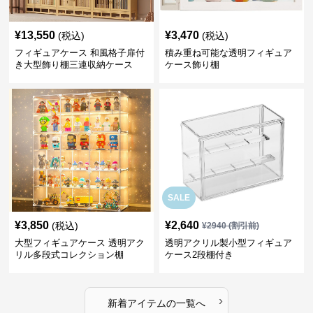
¥
13,550
¥
3,470
(税込)
(税込)
フィギュアケース 和風格子扉付
積み重ね可能な透明フィギュア
き大型飾り棚三連収納ケース
ケース飾り棚
SALE
¥
3,850
¥
2,640
(税込)
¥
2940
(割引前)
大型フィギュアケース 透明アク
透明アクリル製小型フィギュア
リル多段式コレクション棚
ケース2段棚付き
›
新着アイテムの一覧へ