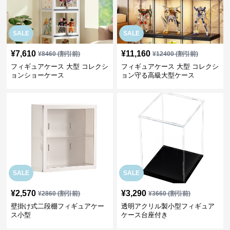
SALE
SALE
¥
7,610
¥
11,160
¥
8460
(割引前)
¥
12400
(割引前)
フィギュアケース 大型 コレクシ
フィギュアケース 大型 コレクシ
ョンショーケース
ョン守る高級大型ケース
SALE
SALE
¥
2,570
¥
3,290
¥
2860
(割引前)
¥
3660
(割引前)
壁掛け式二段棚フィギュアケー
透明アクリル製小型フィギュア
ス小型
ケース台座付き