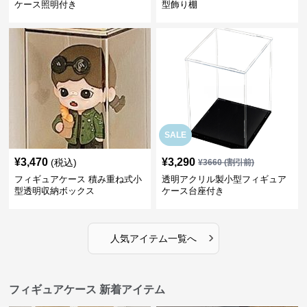
ケース照明付き
型飾り棚
SALE
¥
3,470
¥
3,290
(税込)
¥
3660
(割引前)
フィギュアケース 積み重ね式小
透明アクリル製小型フィギュア
型透明収納ボックス
ケース台座付き
›
人気アイテム一覧へ
フィギュアケース 新着アイテム