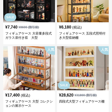
SALE
¥
7,740
¥
6,180
(税込)
¥
8600
(割引前)
フィギュアケース 大容量多段式
フィギュアケース 五段式照明付
ガラス扉付き収 大型
き大型収納棚
人気
人気
SALE
¥
17,400
¥
28,620
(税込)
¥
31800
(割引前)
フィギュアケース 大型 コレクシ
四段式大型フィギュアケース棚
ョンの展示ケース