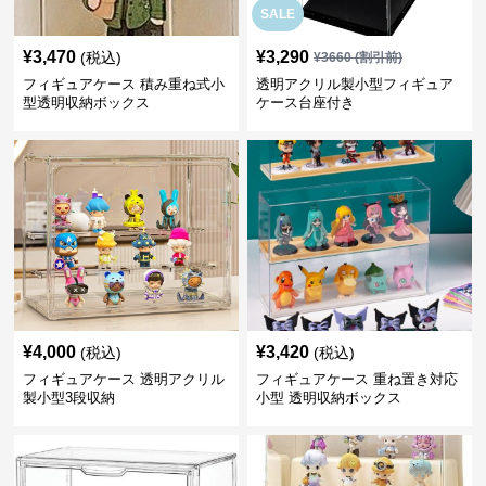
SALE
¥
3,470
¥
3,290
(税込)
¥
3660
(割引前)
フィギュアケース 積み重ね式小
透明アクリル製小型フィギュア
型透明収納ボックス
ケース台座付き
¥
4,000
¥
3,420
(税込)
(税込)
フィギュアケース 透明アクリル
フィギュアケース 重ね置き対応
製小型3段収納
小型 透明収納ボックス