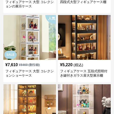
フィギュアケース 大型 コレクシ
四段式大型フィギュアケース棚
ョンの展示ケース
人気
SALE
¥
7,610
¥
5,220
(税込)
¥
8460
(割引前)
フィギュアケース 大型 コレクシ
フィギュアケース 五段式照明付
ョンショーケース
き鍵付きガラス扉大型展示棚