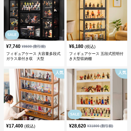
SALE
¥
7,740
¥
6,180
(税込)
¥
8600
(割引前)
フィギュアケース 大容量多段式
フィギュアケース 五段式照明付
ガラス扉付き収 大型
き大型収納棚
人気
人気
SALE
¥
17,400
¥
28,620
(税込)
¥
31800
(割引前)