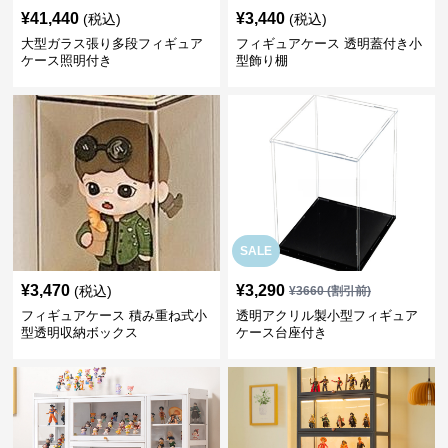
¥
41,440
¥
3,440
(税込)
(税込)
大型ガラス張り多段フィギュア
フィギュアケース 透明蓋付き小
ケース照明付き
型飾り棚
SALE
¥
3,470
¥
3,290
(税込)
¥
3660
(割引前)
フィギュアケース 積み重ね式小
透明アクリル製小型フィギュア
型透明収納ボックス
ケース台座付き