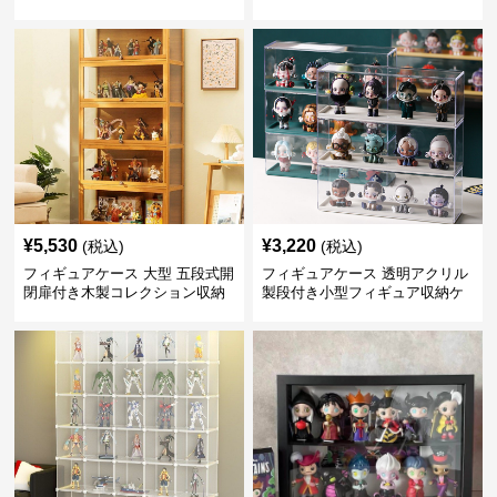
棚
¥
5,530
¥
3,220
(税込)
(税込)
フィギュアケース 大型 五段式開
フィギュアケース 透明アクリル
閉扉付き木製コレクション収納
製段付き小型フィギュア収納ケ
棚
ース