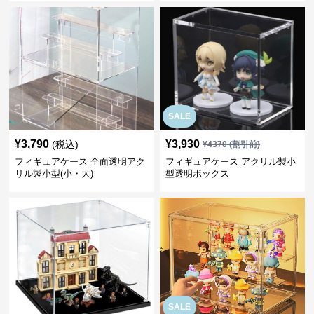
SALE
¥
3,790
¥
3,930
(税込)
¥
4370
(割引前)
フィギュアケース 全面透明アク
フィギュアケース アクリル製小
リル製小型(小・大)
型透明ボックス
SALE