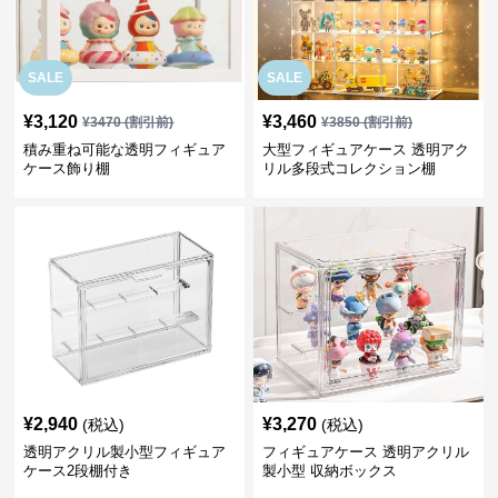
SALE
SALE
¥
3,120
¥
3,460
¥
3470
(割引前)
¥
3850
(割引前)
積み重ね可能な透明フィギュア
大型フィギュアケース 透明アク
ケース飾り棚
リル多段式コレクション棚
¥
2,940
¥
3,270
(税込)
(税込)
透明アクリル製小型フィギュア
フィギュアケース 透明アクリル
ケース2段棚付き
製小型 収納ボックス