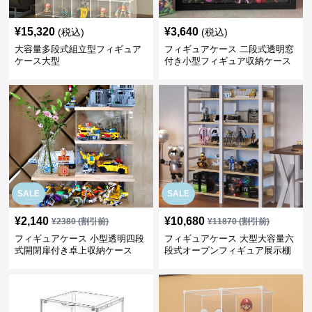
¥
15,320
¥
3,640
(税込)
(税込)
大容量多段式組立型フィギュア
フィギュアケース 二段式透明窓
ケース大型
付き小型フィギュア収納ケース
SALE
SALE
¥
2,140
¥
10,680
¥
2380
(割引前)
¥
11870
(割引前)
フィギュアケース 小型透明四段
フィギュアケース 大型大容量六
式開閉扉付き卓上収納ケース
段式オープンフィギュア展示棚