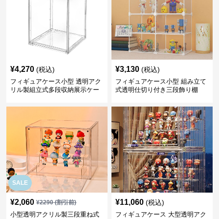
¥
4,270
¥
3,130
(税込)
(税込)
フィギュアケース小型 透明アク
フィギュアケース小型 組み立て
リル製組立式多段収納展示ケー
式透明仕切り付き三段飾り棚
ス
SALE
¥
2,060
¥
11,060
(税込)
¥
2290
(割引前)
小型透明アクリル製三段重ね式
フィギュアケース 大型透明アク