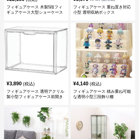
フィギュアケース 木製5段フィ
フィギュアケース 重ね置き対応
ギュアケース大型ショーケース
小型 透明収納ボックス
棚
¥
3,890
¥
4,140
(税込)
(税込)
フィギュアケース 透明アクリル
フィギュアケース 積み重ね可能
製小型フィギュアケース前開き
な透明小型三段飾り棚
タイプ