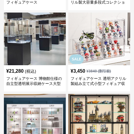
フィギュアケース
リル製大容量多段式コレクショ
ン収納棚
SALE
¥
21,280
¥
3,450
(税込)
¥
3840
(割引前)
フィギュアケース 博物館仕様の
フィギュアケース 透明アクリル
自立型透明展示収納ケース大型
製組み立て式小型フィギュア収
納ケース