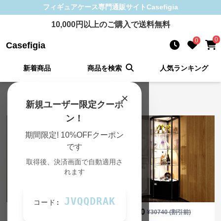
フィギュアケース
専門通販サイト
Casefigia
10,000
円以上のご購入で送料無料
0
0
Casefigia
新着商品
商品を検索
人気ランキング
×
フィギュアケース 新着アイテム
新規ユーザー限定クーポ
ン！
期間限定! 10%OFFクーポン
です
取得後、決済画面で自動適用さ
れます
SALE
JVQQDRAK
コード:
¥
16,480
¥
27,660
(税込)
¥
30740
(割引前)