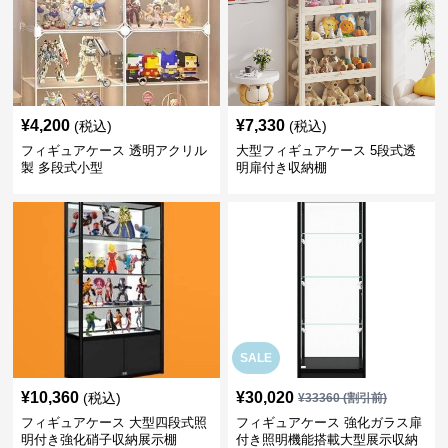
¥
4,200
¥
7,330
(税込)
(税込)
フィギュアケース 透明アクリル
大型フィギュアケース 5段式透
製 多段式小型
明扉付き収納棚
SALE
¥
10,360
¥
30,020
(税込)
¥
33360
(割引前)
フィギュアケース 大型四段式照
フィギュアケース 強化ガラス扉
明付き強化硝子収納展示棚
付き照明機能搭載大型展示収納