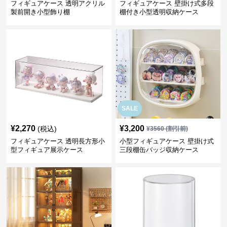
フィギュアケース 透明アクリル
フィギュアケース 壁掛け式多段
製前開き小型飾り棚
棚付き小型透明収納ケース
SALE
¥
2,270
¥
3,200
(税込)
¥
3560
(割引前)
フィギュアケース 透明長方形小
小型フィギュアケース 壁掛け式
型フィギュア展示ケース
三段棚缶バッジ収納ケース