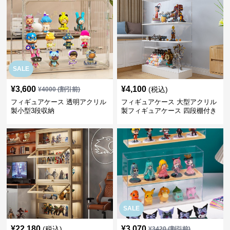
SALE
¥
3,600
¥
4,100
(税込)
¥
4000
(割引前)
フィギュアケース 透明アクリル
フィギュアケース 大型アクリル
製小型3段収納
製フィギュアケース 四段棚付き
透明展示ボックス
SALE
¥
22,180
¥
3,070
(税込)
¥
3420
(割引前)