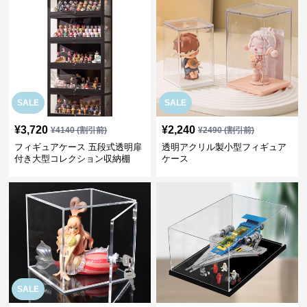
SALE
SALE
¥
3,720
¥
2,240
¥
4140
(割引前)
¥
2490
(割引前)
フィギュアケース 五段式透明扉
透明アクリル製小型フィギュア
付き大型コレクション収納棚
ケース
SALE