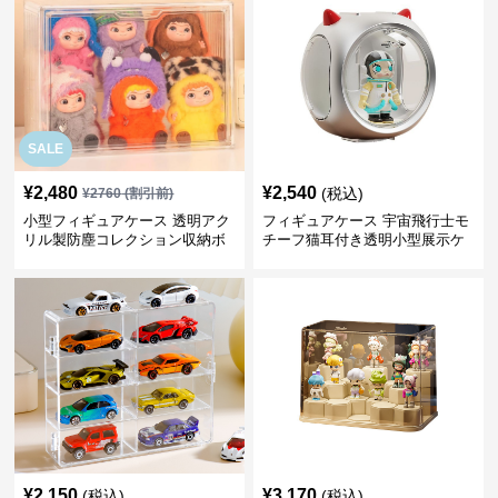
SALE
¥
2,480
¥
2,540
(税込)
¥
2760
(割引前)
小型フィギュアケース 透明アク
フィギュアケース 宇宙飛行士モ
リル製防塵コレクション収納ボ
チーフ猫耳付き透明小型展示ケ
ックス
ース
¥
2,150
¥
3,170
(税込)
(税込)