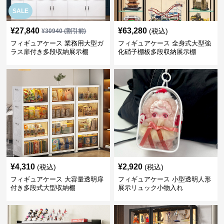
SALE
¥
27,840
¥
63,280
(税込)
¥
30940
(割引前)
フィギュアケース 業務用大型ガ
フィギュアケース 全身式大型強
ラス扉付き多段収納展示棚
化硝子棚板多段収納展示棚
¥
4,310
¥
2,920
(税込)
(税込)
フィギュアケース 大容量透明扉
フィギュアケース 小型透明人形
付き多段式大型収納棚
展示リュック小物入れ