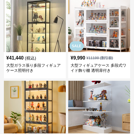
SALE
¥
41,440
¥
9,990
(税込)
¥
11100
(割引前)
大型ガラス張り多段フィギュア
大型フィギュアケース 多段式ワ
ケース照明付き
イド飾り棚 透明扉付き