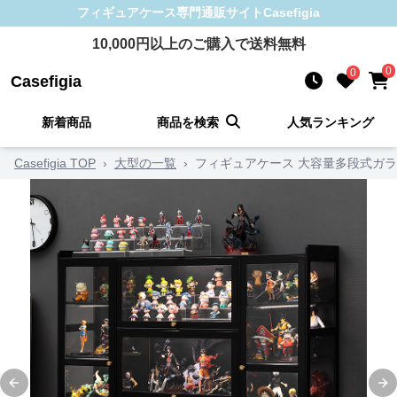
フィギュアケース
専門通販サイト
Casefigia
10,000
円以上のご購入で送料無料
0
0
Casefigia
新着商品
商品を検索
人気ランキング
Casefigia TOP
›
大型の一覧
›
フィギュアケース 大容量多段式ガ
Previous slide
Ne