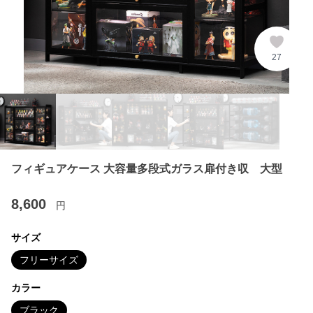
27
フィギュアケース 大容量多段式ガラス扉付き収 大型
8,600
円
サイズ
フリーサイズ
カラー
ブラック