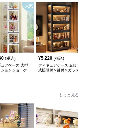
人気
SALE
60
¥
5,220
¥
5,230
(税込)
(税込)
¥
5820
(割引前)
ギュアケース 大型
フィギュアケース 五段
フィギュアケース 内蔵
クションショーケー
式照明付き鍵付きガラス
照明付き観音扉式大型フ
扉大型展示棚
ィギュア収納棚
もっと見る