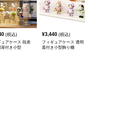
40
¥
3,440
¥
3,470
(税込)
(税込)
(税込)
ギュアケース 段差
フィギュアケース 透明
フィギュアケース 積み
明扉付き小型
蓋付き小型飾り棚
重ね式小型透明収納ボッ
クス