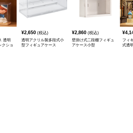
¥
2,650
¥
2,860
¥
4,1
(税込)
(税込)
 透明
透明アクリル製多段式小
壁掛け式二段棚フィギュ
フィ
レクショ
型フィギュアケース
アケース小型
式透