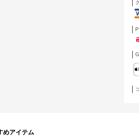
P
G
すめアイテム