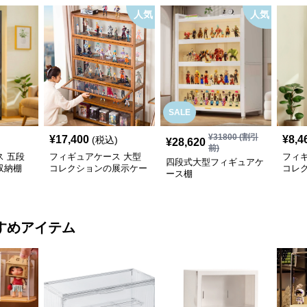
人気
人気
SALE
¥
31800
(割引
¥
17,400
¥
8,4
(税込)
¥
28,620
前)
 五段
フィギュアケース 大型
フィ
四段式大型フィギュアケ
収納棚
コレクションの展示ケー
コレ
ース棚
ス
ス
すめアイテム