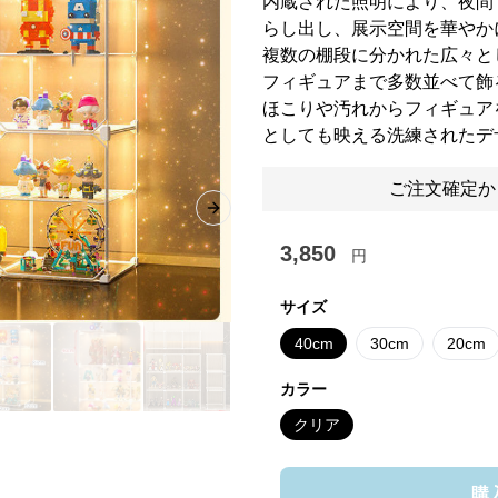
内蔵された照明により、夜間
らし出し、展示空間を華やか
複数の棚段に分かれた広々と
フィギュアまで多数並べて飾
ほこりや汚れからフィギュア
としても映える洗練されたデ
ご注文確定か
Next slide
3,850
円
サイズ
40cm
30cm
20cm
カラー
クリア
購