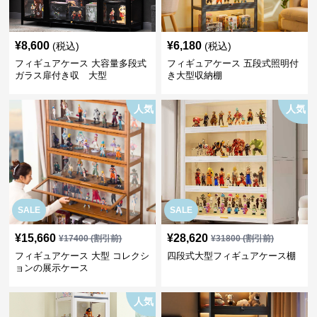
¥
8,600
¥
6,180
(税込)
(税込)
フィギュアケース 大容量多段式
フィギュアケース 五段式照明付
ガラス扉付き収 大型
き大型収納棚
人気
人気
SALE
SALE
¥
15,660
¥
28,620
¥
17400
(割引前)
¥
31800
(割引前)
フィギュアケース 大型 コレクシ
四段式大型フィギュアケース棚
ョンの展示ケース
人気