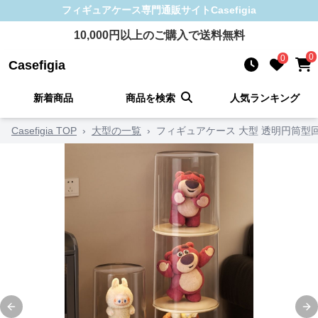
フィギュアケース
専門通販サイト
Casefigia
10,000
円以上のご購入で送料無料
0
0
Casefigia
新着商品
商品を検索
人気ランキング
Casefigia TOP
›
大型の一覧
›
フィギュアケース 大型 透明円筒型
Previous slide
Ne