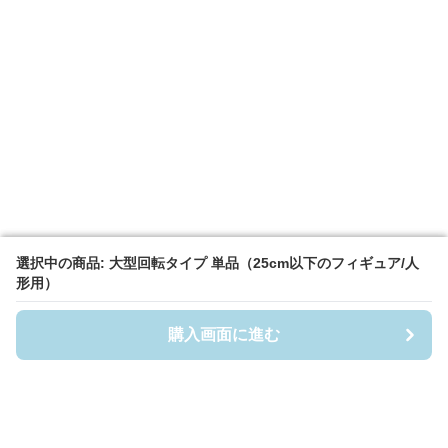
選択中の商品: 大型回転タイプ 単品（25cm以下のフィギュア/人
選択中の商品: 大型回転タイプ 単品（25cm以下のフィギュア/人
形用）
形用）
購入画面に進む
購入画面に進む