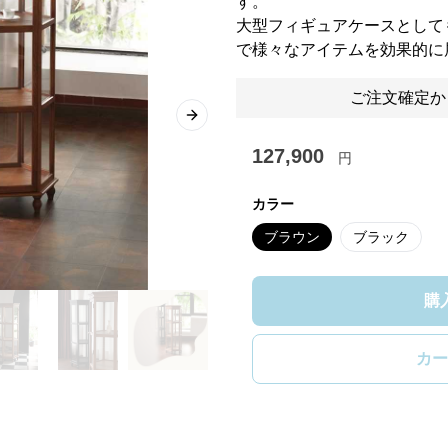
す。
大型フィギュアケースとして
で様々なアイテムを効果的に
ご注文確定か
Next slide
127,900
円
カラー
ブラウン
ブラック
購
カー