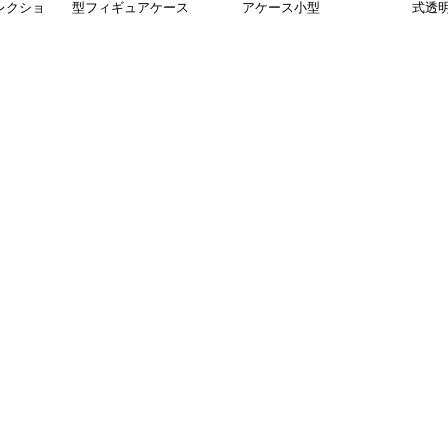
レクショ
型フィギュアケース
アケース小型
式透