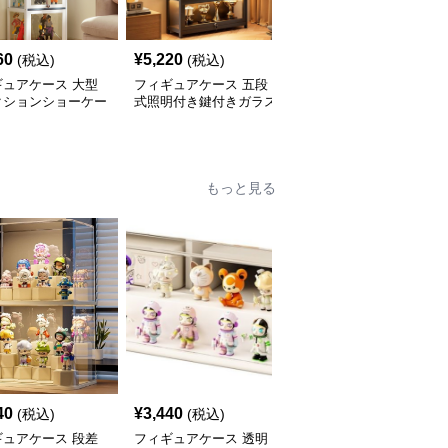
SALE
60
¥
5,220
¥
5,230
(税込)
(税込)
¥
5820
(割引前)
ギュアケース 大型
フィギュアケース 五段
フィギュアケース 内蔵
クションショーケー
式照明付き鍵付きガラス
照明付き観音扉式大型フ
扉大型展示棚
ィギュア収納棚
もっと見る
40
¥
3,440
¥
3,470
(税込)
(税込)
(税込)
ギュアケース 段差
フィギュアケース 透明
フィギュアケース 積み