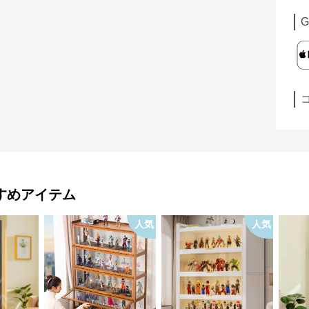
G
すめアイテム
人気
人気