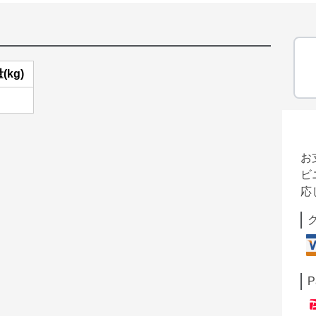
(kg)
お
ビ
応
P