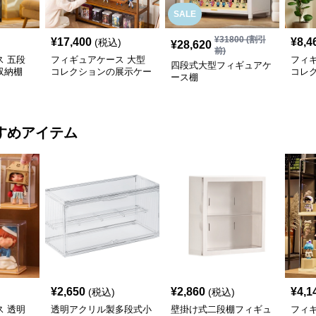
SALE
¥
31800
(割引
¥
17,400
¥
8,4
(税込)
¥
28,620
前)
 五段
フィギュアケース 大型
フィ
四段式大型フィギュアケ
収納棚
コレクションの展示ケー
コレ
ース棚
ス
ス
すめアイテム
¥
2,650
¥
2,860
¥
4,1
(税込)
(税込)
 透明
透明アクリル製多段式小
壁掛け式二段棚フィギュ
フィ