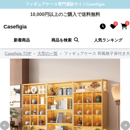
フィギュアケース
専門通販サイト
Casefigia
10,000
円以上のご購入で送料無料
0
0
Casefigia
新着商品
商品を検索
人気ランキング
Casefigia TOP
›
大型の一覧
›
フィギュアケース 和風格子扉付き
Previous slide
Ne