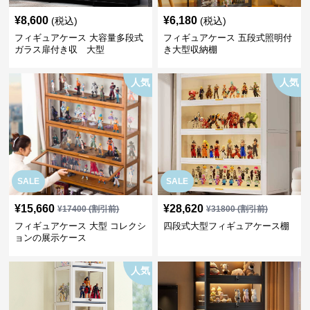
¥
8,600
¥
6,180
(税込)
(税込)
フィギュアケース 大容量多段式
フィギュアケース 五段式照明付
ガラス扉付き収 大型
き大型収納棚
人気
人気
SALE
SALE
¥
15,660
¥
28,620
¥
17400
(割引前)
¥
31800
(割引前)
フィギュアケース 大型 コレクシ
四段式大型フィギュアケース棚
ョンの展示ケース
人気