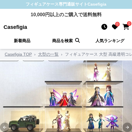
フィギュアケース
専門通販サイト
Casefigia
10,000
円以上のご購入で送料無料
0
0
Casefigia
新着商品
商品を検索
人気ランキング
Casefigia TOP
›
大型の一覧
›
フィギュアケース 大型 高級透明コ
Previous slide
Ne