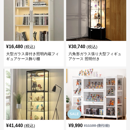
¥
16,480
¥
30,740
(税込)
(税込)
大型ガラス扉付き照明内蔵フィ
六角形ガラス張り大型フィギュ
ギュアケース飾り棚
アケース 照明付き
SALE
¥
41,440
¥
9,990
(税込)
¥
11100
(割引前)