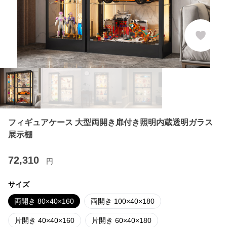
フィギュアケース 大型両開き扉付き照明内蔵透明ガラス
展示棚
72,310
円
サイズ
両開き 80×40×160
両開き 100×40×180
片開き 40×40×160
片開き 60×40×180