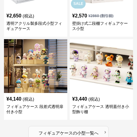
SALE
¥
2,650
¥
2,570
(税込)
¥
2860
(割引前)
透明アクリル製多段式小型フィ
壁掛け式二段棚フィギュアケー
ギュアケース
ス小型
¥
4,140
¥
3,440
(税込)
(税込)
フィギュアケース 段差式透明扉
フィギュアケース 透明蓋付き小
付き小型
型飾り棚
›
フィギュアケース
の
小型
一覧へ