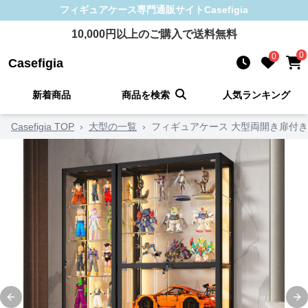
フィギュアケース
専門通販サイト
Casefigia
10,000
円以上のご購入で送料無料
0
0
Casefigia
新着商品
商品を検索
人気ランキング
Casefigia TOP
›
大型の一覧
›
フィギュアケース 大型両開き扉付
Previous slide
Ne