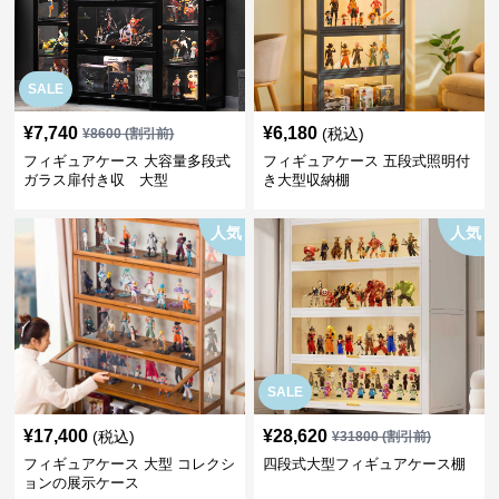
SALE
¥
7,740
¥
6,180
(税込)
¥
8600
(割引前)
フィギュアケース 大容量多段式
フィギュアケース 五段式照明付
ガラス扉付き収 大型
き大型収納棚
人気
人気
SALE
¥
17,400
¥
28,620
(税込)
¥
31800
(割引前)
フィギュアケース 大型 コレクシ
四段式大型フィギュアケース棚
ョンの展示ケース