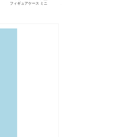
フィギュアケース ミニ
コレクション輝く多段式
フィギュアケー
カーコレクション大型収
棚
コレクション陳
納ケース ガレージ風
隔操作照明付き