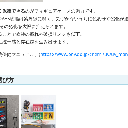
く保護できる
のがフィギュアケースの魅力です。
やABS樹脂は紫外線に弱く、気づかないうちに色あせや劣化が
らその劣化を大幅に抑えられます。
ることで塗装の擦れや破損リスクも低下。
に統一感と存在感を生み出せます。
境保健マニュアル」(
https://www.env.go.jp/chemi/uv/uv_man
選び方