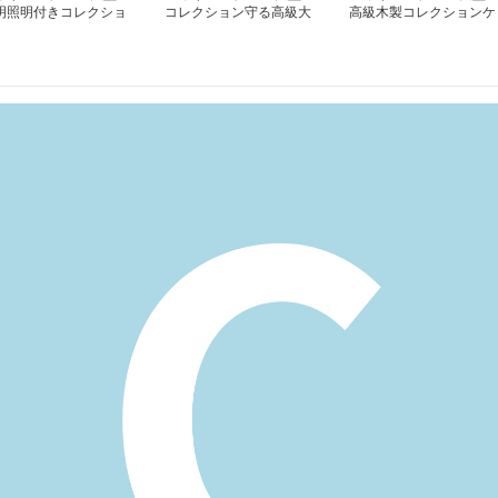
明照明付きコレクショ
コレクション守る高級大
高級木製コレクションケ
ケース
型ケース
ース組立式