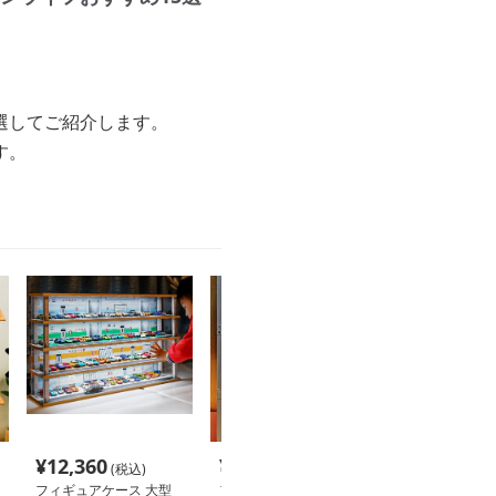
選してご紹介します。
す。
¥
12,360
¥
12,820
¥
7,780
(税込)
(税込)
(税込
フィギュアケース 大型
フィギュアケース 大型
フィギュアケー