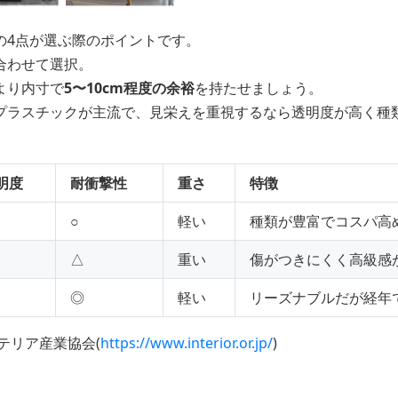
の4点が選ぶ際のポイントです。
合わせて選択。
より内寸で
5〜10cm程度の余裕
を持たせましょう。
プラスチックが主流で、見栄えを重視するなら透明度が高く種
明度
耐衝撃性
重さ
特徴
○
軽い
種類が豊富でコスパ高
△
重い
傷がつきにくく高級感
◎
軽い
リーズナブルだが経年
テリア産業協会(
https://www.interior.or.jp/
)