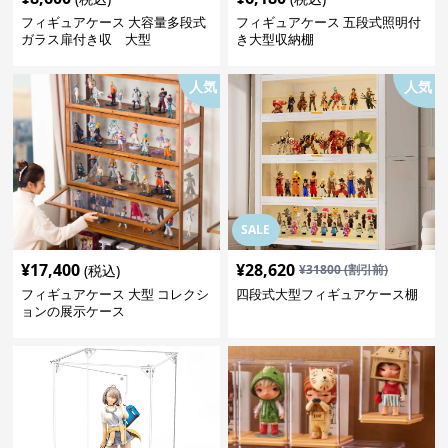
フィギュアケース 大容量多段式
フィギュアケース 五段式照明付
ガラス扉付き収 大型
き大型収納棚
人気
人気
SALE
¥
17,400
¥
28,620
(税込)
¥
31800
(割引前)
フィギュアケース 大型 コレクシ
四段式大型フィギュアケース棚
ョンの展示ケース