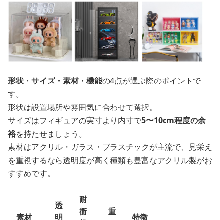
形状・サイズ・素材・機能
の4点が選ぶ際のポイントで
す。
形状は設置場所や雰囲気に合わせて選択。
サイズはフィギュアの実寸より内寸で
5〜10cm程度の余
裕
を持たせましょう。
素材はアクリル・ガラス・プラスチックが主流で、見栄え
を重視するなら透明度が高く種類も豊富なアクリル製がお
すすめです。
耐
透
衝
重
素材
明
特徴