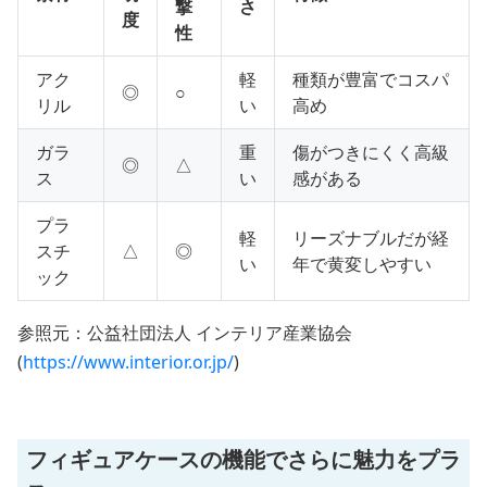
撃
さ
度
性
アク
軽
種類が豊富でコスパ
◎
○
リル
い
高め
ガラ
重
傷がつきにくく高級
◎
△
ス
い
感がある
プラ
軽
リーズナブルだが経
スチ
△
◎
い
年で黄変しやすい
ック
参照元：公益社団法人 インテリア産業協会
(
https://www.interior.or.jp/
)
フィギュアケースの機能でさらに魅力をプラ