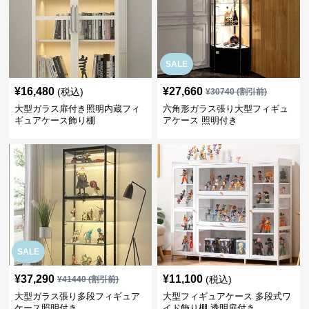
SALE
¥
16,480
¥
27,660
(税込)
¥
30740
(割引前)
大型ガラス扉付き照明内蔵フィ
六角形ガラス張り大型フィギュ
ギュアケース飾り棚
アケース 照明付き
SALE
¥
37,290
¥
11,100
(税込)
¥
41440
(割引前)
大型ガラス張り多段フィギュア
大型フィギュアケース 多段式ワ
ケース照明付き
イド飾り棚 透明扉付き