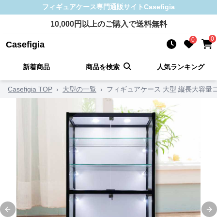
フィギュアケース
専門通販サイト
Casefigia
10,000
円以上のご購入で送料無料
0
0
Casefigia
新着商品
商品を検索
人気ランキング
Casefigia TOP
›
大型の一覧
›
フィギュアケース 大型 縦長大容量
Previous slide
Ne