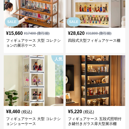
SALE
SALE
¥
15,660
¥
28,620
¥
17400
(割引前)
¥
31800
(割引前)
フィギュアケース 大型 コレクシ
四段式大型フィギュアケース棚
ョンの展示ケース
人気
¥
8,460
¥
5,220
(税込)
(税込)
フィギュアケース 大型 コレクシ
フィギュアケース 五段式照明付
ョンショーケース
き鍵付きガラス扉大型展示棚