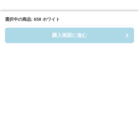
選択中の商品: 658 ホワイト
選択中の商品: 658 ホワイト
購入画面に進む
購入画面に進む
Casefigia
について
利用規約