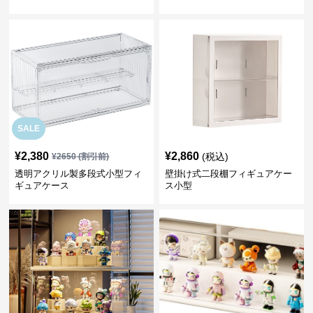
SALE
¥
2,380
¥
2,860
(税込)
¥
2650
(割引前)
透明アクリル製多段式小型フィ
壁掛け式二段棚フィギュアケー
ギュアケース
ス小型