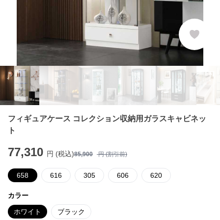
フィギュアケース コレクション収納用ガラスキャビネッ
ト
77,310
円 (税込)
85,900
円 (割引前)
658
616
305
606
620
カラー
ホワイト
ブラック