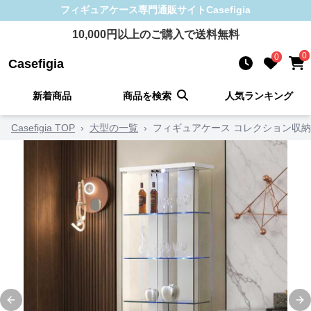
フィギュアケース
専門通販サイト
Casefigia
10,000
円以上のご購入で送料無料
0
0
Casefigia
新着商品
商品を検索
人気ランキング
Casefigia TOP
›
大型の一覧
›
フィギュアケース コレクション収
Previous slide
Ne