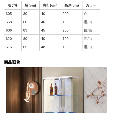
モデル
幅(cm)
奥行(cm)
高さ(cm)
カラー
305
80
40
200
白
658
60
40
190
黒/白
606
83
45
200
白/黒
620
80
40
190
黒/白
616
65
48
190
黒/白
商品画像