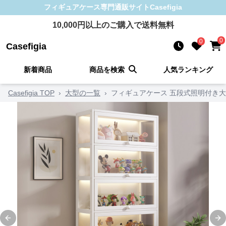
フィギュアケース
専門通販サイト
Casefigia
10,000
円以上のご購入で送料無料
0
0
Casefigia
新着商品
商品を検索
人気ランキング
Casefigia TOP
›
大型の一覧
›
フィギュアケース 五段式照明付き
Previous slide
Ne