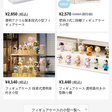
SALE
¥
2,650
¥
2,570
(税込)
¥
2860
(割引前)
透明アクリル製多段式小型フィ
壁掛け式二段棚フィギュアケー
ギュアケース
ス小型
¥
4,140
¥
3,440
(税込)
(税込)
フィギュアケース 段差式透明扉
フィギュアケース 透明蓋付き小
付き小型
型飾り棚
›
フィギュアケース
の
小型
一覧へ