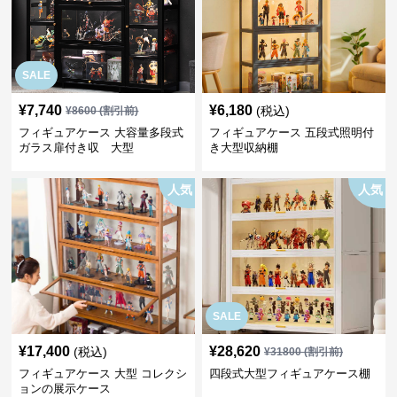
SALE
¥
7,740
¥
6,180
(税込)
¥
8600
(割引前)
フィギュアケース 大容量多段式
フィギュアケース 五段式照明付
ガラス扉付き収 大型
き大型収納棚
人気
人気
SALE
¥
17,400
¥
28,620
(税込)
¥
31800
(割引前)
フィギュアケース 大型 コレクシ
四段式大型フィギュアケース棚
ョンの展示ケース