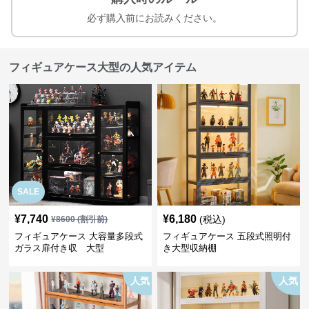
必ず購入前にお読みください。
フィギュアケース大型の人気アイテム
SALE
¥
7,740
¥
6,180
(税込)
¥
8600
(割引前)
フィギュアケース 大容量多段式
フィギュアケース 五段式照明付
ガラス扉付き収 大型
き大型収納棚
人気
人気