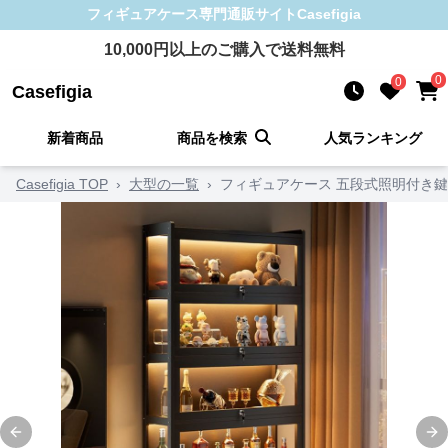
フィギュアケース
専門通販サイト
Casefigia
10,000
円以上のご購入で送料無料
0
0
Casefigia
新着商品
商品を検索
人気ランキング
Casefigia TOP
›
大型の一覧
›
フィギュアケース 五段式照明付き
Previous slide
Ne