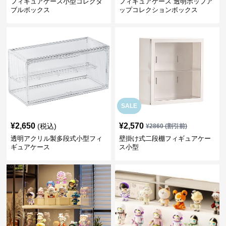
フィギュアケース小型コレクタ
フィギュアケース 透明ポップア
ブルボックス
ップコレクションボックス
SALE
¥
2,650
¥
2,570
(税込)
¥
2860
(割引前)
透明アクリル製多段式小型フィ
壁掛け式二段棚フィギュアケー
ギュアケース
ス小型