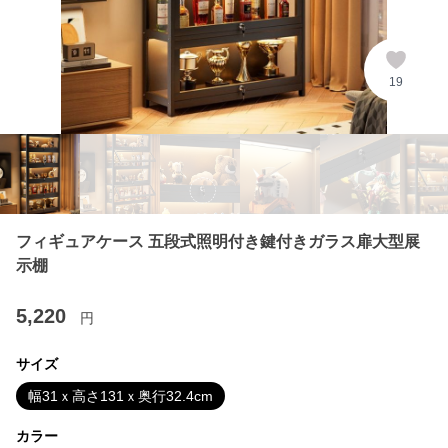
19
フィギュアケース 五段式照明付き鍵付きガラス扉大型展
示棚
5,220
円
サイズ
幅31ｘ高さ131ｘ奥行32.4cm
カラー