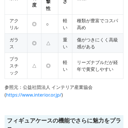
撃
さ
度
性
アク
軽
種類が豊富でコスパ
◎
○
リル
い
高め
ガラ
重
傷がつきにくく高級
◎
△
ス
い
感がある
プラ
軽
リーズナブルだが経
スチ
△
◎
い
年で黄変しやすい
ック
参照元：公益社団法人 インテリア産業協会
(
https://www.interior.or.jp/
)
フィギュアケースの機能でさらに魅力をプラ