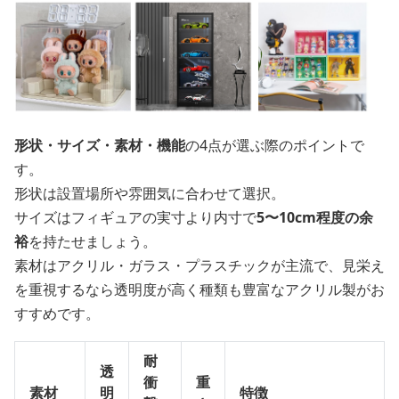
形状・サイズ・素材・機能
の4点が選ぶ際のポイントで
す。
形状は設置場所や雰囲気に合わせて選択。
サイズはフィギュアの実寸より内寸で
5〜10cm程度の余
裕
を持たせましょう。
素材はアクリル・ガラス・プラスチックが主流で、見栄え
を重視するなら透明度が高く種類も豊富なアクリル製がお
すすめです。
耐
透
衝
重
素材
明
特徴