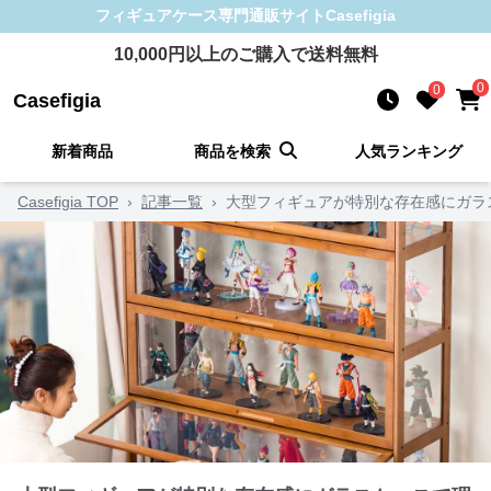
フィギュアケース
専門通販サイト
Casefigia
10,000
円以上のご購入で送料無料
0
0
Casefigia
新着商品
商品を検索
人気ランキング
Casefigia TOP
›
記事一覧
›
大型フィギュアが特別な存在感にガラ