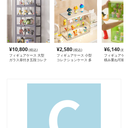
¥
10,800
¥
2,580
¥
6,140
(税込)
(税込)
(税込
フィギュアケース 大型
フィギュアケース 小型
フィギュアケー
ガラス扉付き五段コレク
コレクションケース 多
積み重ね可能な
ションケース
段式 フィギュア収納
ギュアケース