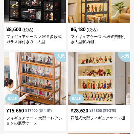
¥
8,600
¥
6,180
(税込)
(税込)
フィギュアケース 大容量多段式
フィギュアケース 五段式照明付
ガラス扉付き収 大型
き大型収納棚
人気
人気
SALE
SALE
¥
15,660
¥
28,620
¥
17400
(割引前)
¥
31800
(割引前)
フィギュアケース 大型 コレクシ
四段式大型フィギュアケース棚
ョンの展示ケース