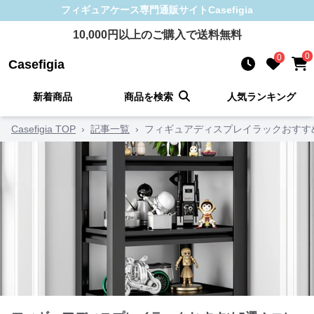
フィギュアケース
専門通販サイト
Casefigia
10,000
円以上のご購入で送料無料
0
0
Casefigia
新着商品
商品を検索
人気ランキング
Casefigia TOP
›
記事一覧
›
フィギュアディスプレイラックおすす