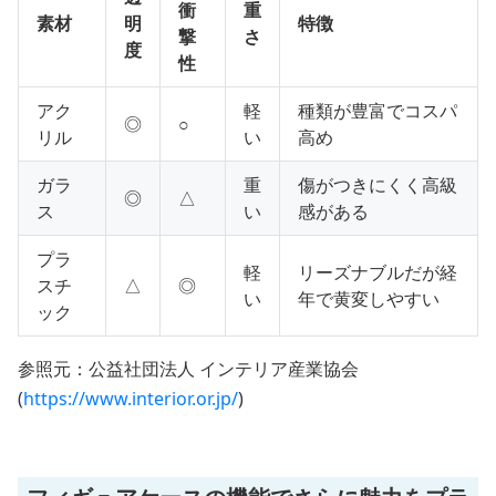
衝
重
素材
明
特徴
撃
さ
度
性
アク
軽
種類が豊富でコスパ
◎
○
リル
い
高め
ガラ
重
傷がつきにくく高級
◎
△
ス
い
感がある
プラ
軽
リーズナブルだが経
スチ
△
◎
い
年で黄変しやすい
ック
参照元：公益社団法人 インテリア産業協会
(
https://www.interior.or.jp/
)