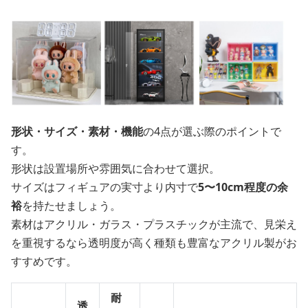
形状・サイズ・素材・機能
の4点が選ぶ際のポイントで
す。
形状は設置場所や雰囲気に合わせて選択。
サイズはフィギュアの実寸より内寸で
5〜10cm程度の余
裕
を持たせましょう。
素材はアクリル・ガラス・プラスチックが主流で、見栄え
を重視するなら透明度が高く種類も豊富なアクリル製がお
すすめです。
耐
透