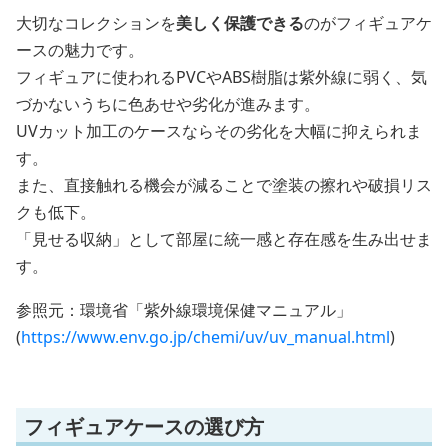
大切なコレクションを
美しく保護できる
のがフィギュアケ
ースの魅力です。
フィギュアに使われるPVCやABS樹脂は紫外線に弱く、気
づかないうちに色あせや劣化が進みます。
UVカット加工のケースならその劣化を大幅に抑えられま
す。
また、直接触れる機会が減ることで塗装の擦れや破損リス
クも低下。
「見せる収納」として部屋に統一感と存在感を生み出せま
す。
参照元：環境省「紫外線環境保健マニュアル」
(
https://www.env.go.jp/chemi/uv/uv_manual.html
)
フィギュアケースの選び方