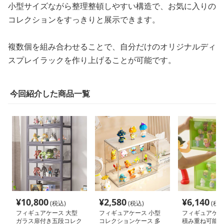
小型サイズながら整理整頓しやすい構造で、お気に入りの
コレクションをすっきりと展示できます。
複数個を組み合わせることで、自分だけのオリジナルディ
スプレイラックを作り上げることが可能です。
今回紹介した商品一覧
¥
10,800
¥
2,580
¥
6,140
(税込)
(税込)
(税込
フィギュアケース 大型
フィギュアケース 小型
フィギュアケー
ガラス扉付き五段コレク
コレクションケース 多
積み重ね可能な