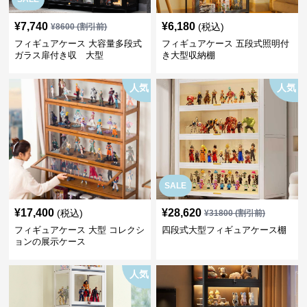
¥
7,740
¥
6,180
(税込)
¥
8600
(割引前)
フィギュアケース 大容量多段式
フィギュアケース 五段式照明付
ガラス扉付き収 大型
き大型収納棚
人気
人気
SALE
¥
17,400
¥
28,620
(税込)
¥
31800
(割引前)
フィギュアケース 大型 コレクシ
四段式大型フィギュアケース棚
ョンの展示ケース
人気