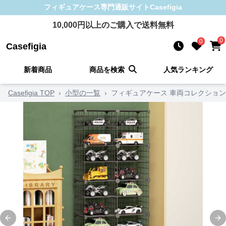
フィギュアケース
専門通販サイト
Casefigia
10,000
円以上のご購入で送料無料
0
0
Casefigia
新着商品
商品を検索
人気ランキング
Casefigia TOP
›
小型の一覧
›
フィギュアケース 車両コレクショ
Previous slide
Ne