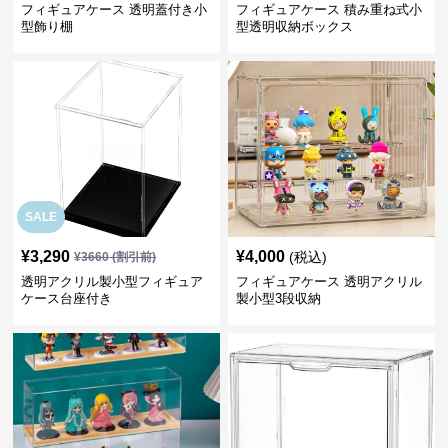
フィギュアケース 透明蓋付き小
フィギュアケース 積み重ね式小
型飾り棚
型透明収納ボックス
SALE
¥
3,290
¥
4,000
(税込)
¥
3660
(割引前)
透明アクリル製小型フィギュア
フィギュアケース 透明アクリル
ケース台座付き
製小型3段収納