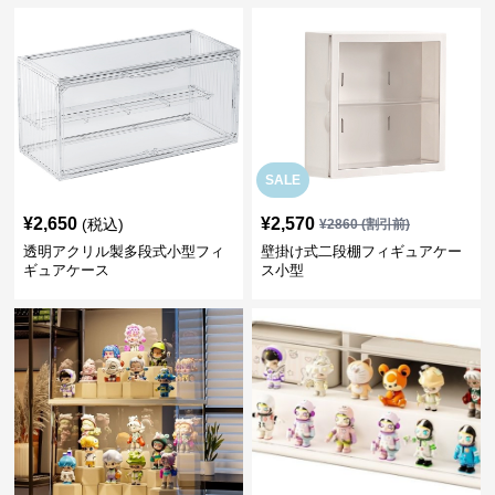
SALE
¥
2,650
¥
2,570
(税込)
¥
2860
(割引前)
透明アクリル製多段式小型フィ
壁掛け式二段棚フィギュアケー
ギュアケース
ス小型