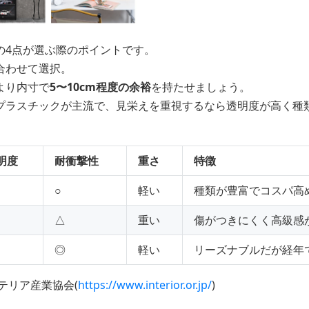
の4点が選ぶ際のポイントです。
合わせて選択。
より内寸で
5〜10cm程度の余裕
を持たせましょう。
プラスチックが主流で、見栄えを重視するなら透明度が高く種
明度
耐衝撃性
重さ
特徴
○
軽い
種類が豊富でコスパ高
△
重い
傷がつきにくく高級感
◎
軽い
リーズナブルだが経年
テリア産業協会(
https://www.interior.or.jp/
)