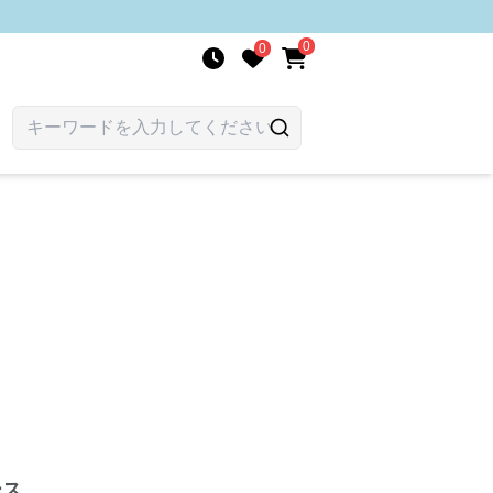
0
0
ース