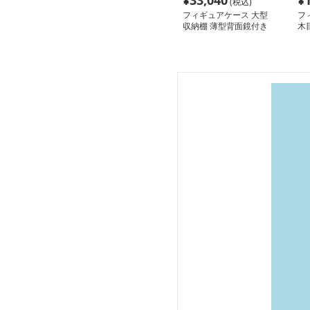
¥
33,040
¥
(税込)
フィギュアケース 大型
フ
収納棚 薄型背面鏡付き
木
白色 高さ低め
ク