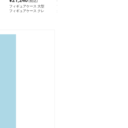
¥
21,240
¥
50,240
¥
38,640
(税込)
(税込)
(税
フィギュアケース 大型
フィギュアケース 大型
フィギュアケー
フィギュアケース クレ
ガラス展示棚 五段式背
ガラス製コーナ
ール 木目調ナチュラル
面鏡付き黒色
クションケース