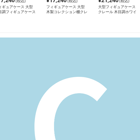
17,240
¥
17,240
¥
21,240
(税込)
(税込)
(税込)
ィギュアケース 大型
フィギュアケース 大型
大型フィギュアケース
目調フィギュアケース
木製コレクション棚クレ
クレール 木目調ホワイ
レール 白木目
ール天然木調
ト