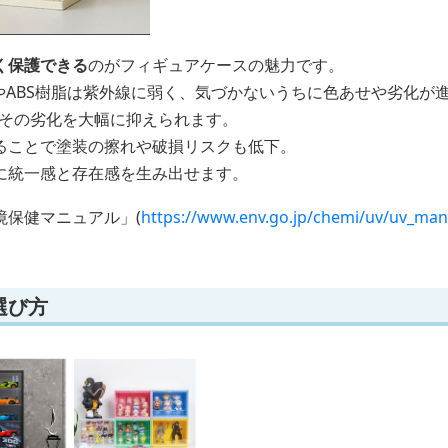
く保護できる
のがフィギュアケースの魅力です。
やABS樹脂は紫外線に弱く、気づかないうちに色あせや劣化が
らその劣化を大幅に抑えられます。
ることで塗装の擦れや破損リスクも低下。
に統一感と存在感を生み出せます。
境保健マニュアル」(
https://www.env.go.jp/chemi/uv/uv_man
選び方