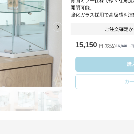
背面ミラー仕様で様々な角度
開閉可能。
強化ガラス採用で高級感を演
ご注文確定か
Next slide
15,150
円 (税込)
16,840
円
購
カー