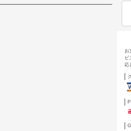
お
ビ
応
P
G