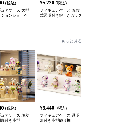
60
¥
5,220
¥
5,230
(税込)
(税込)
¥
5820
(割引前)
ギュアケース 大型
フィギュアケース 五段
フィギュアケース 内蔵
クションショーケー
式照明付き鍵付きガラス
照明付き観音扉式大型フ
扉大型展示棚
ィギュア収納棚
もっと見る
40
¥
3,440
¥
3,470
(税込)
(税込)
(税込)
ギュアケース 段差
フィギュアケース 透明
フィギュアケース 積み
明扉付き小型
蓋付き小型飾り棚
重ね式小型透明収納ボッ
クス