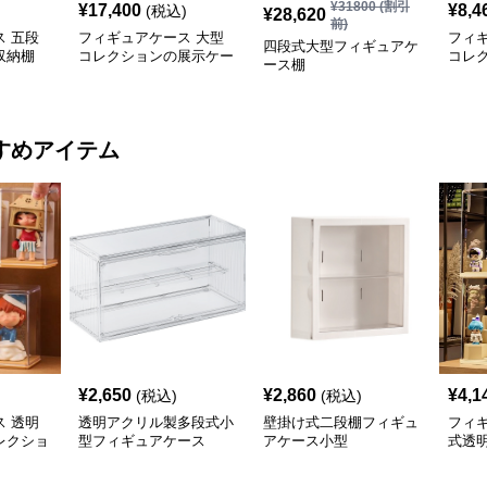
¥
31800
(割引
¥
17,400
¥
8,4
(税込)
¥
28,620
前)
 五段
フィギュアケース 大型
フィ
四段式大型フィギュアケ
収納棚
コレクションの展示ケー
コレ
ース棚
ス
ス
すめアイテム
¥
2,650
¥
2,860
¥
4,1
(税込)
(税込)
 透明
透明アクリル製多段式小
壁掛け式二段棚フィギュ
フィ
レクショ
型フィギュアケース
アケース小型
式透