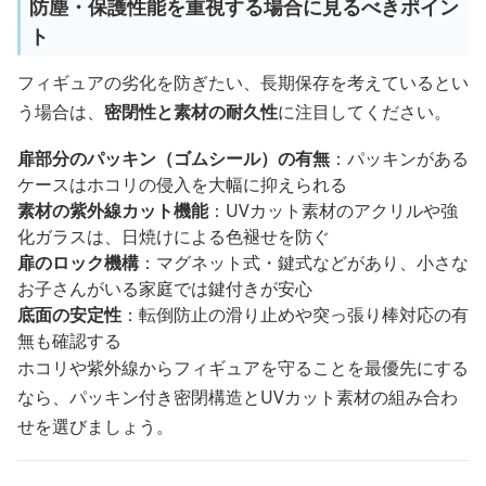
防塵・保護性能を重視する場合に見るべきポイン
ト
フィギュアの劣化を防ぎたい、長期保存を考えているとい
う場合は、
密閉性と素材の耐久性
に注目してください。
扉部分のパッキン（ゴムシール）の有無
：パッキンがある
ケースはホコリの侵入を大幅に抑えられる
素材の紫外線カット機能
：UVカット素材のアクリルや強
化ガラスは、日焼けによる色褪せを防ぐ
扉のロック機構
：マグネット式・鍵式などがあり、小さな
お子さんがいる家庭では鍵付きが安心
底面の安定性
：転倒防止の滑り止めや突っ張り棒対応の有
無も確認する
ホコリや紫外線からフィギュアを守ることを最優先にする
なら、パッキン付き密閉構造とUVカット素材の組み合わ
せを選びましょう。