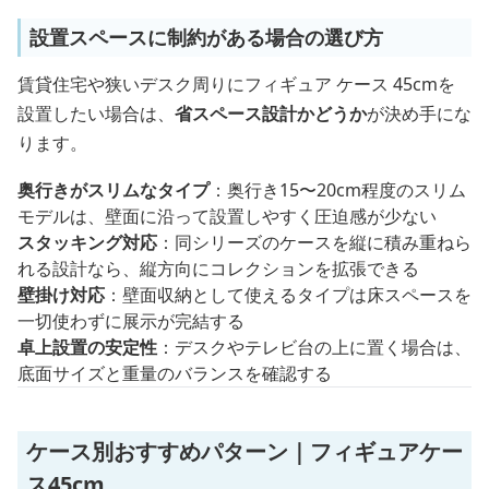
設置スペースに制約がある場合の選び方
賃貸住宅や狭いデスク周りにフィギュア ケース 45cmを
設置したい場合は、
省スペース設計かどうか
が決め手にな
ります。
奥行きがスリムなタイプ
：奥行き15〜20cm程度のスリム
モデルは、壁面に沿って設置しやすく圧迫感が少ない
スタッキング対応
：同シリーズのケースを縦に積み重ねら
れる設計なら、縦方向にコレクションを拡張できる
壁掛け対応
：壁面収納として使えるタイプは床スペースを
一切使わずに展示が完結する
卓上設置の安定性
：デスクやテレビ台の上に置く場合は、
底面サイズと重量のバランスを確認する
ケース別おすすめパターン｜フィギュアケー
ス45cm