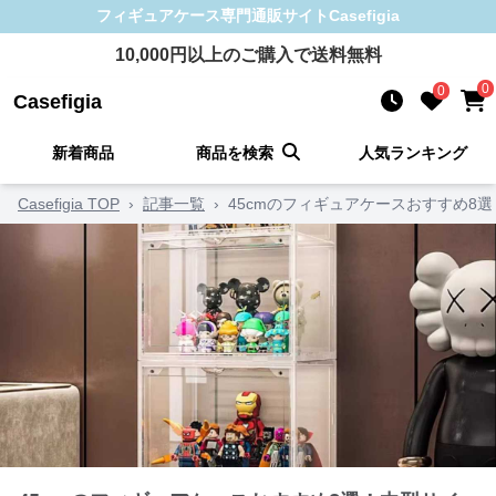
フィギュアケース
専門通販サイト
Casefigia
10,000
円以上のご購入で送料無料
0
0
Casefigia
新着商品
商品を検索
人気ランキング
Casefigia TOP
›
記事一覧
›
45cmのフィギュアケースおすすめ