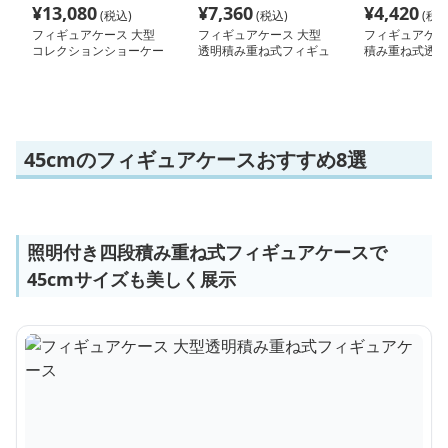
¥
13,080
¥
7,360
¥
4,420
(税込)
(税込)
(税込
フィギュアケース 大型
フィギュアケース 大型
フィギュアケー
コレクションショーケー
透明積み重ね式フィギュ
積み重ね式透明
ス
アケース
ョンケース
45cmのフィギュアケースおすすめ8選
照明付き四段積み重ね式フィギュアケースで
45cmサイズも美しく展示