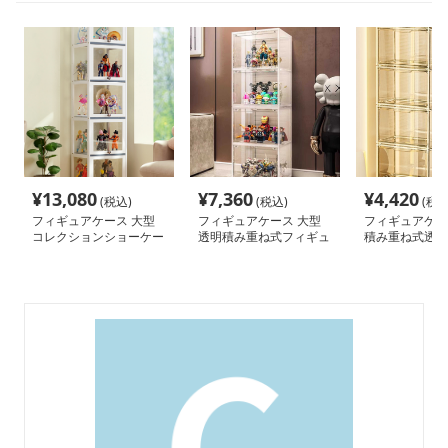
¥
13,080
¥
7,360
¥
4,420
(税込)
(税込)
(税込
フィギュアケース 大型
フィギュアケース 大型
フィギュアケー
コレクションショーケー
透明積み重ね式フィギュ
積み重ね式透明
ス
アケース
ョンケース