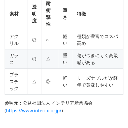
耐
透
衝
重
素材
明
特徴
撃
さ
度
性
アク
軽
種類が豊富でコスパ
◎
○
リル
い
高め
ガラ
重
傷がつきにくく高級
◎
△
ス
い
感がある
プラ
軽
リーズナブルだが経
スチ
△
◎
い
年で黄変しやすい
ック
参照元：公益社団法人 インテリア産業協会
(
https://www.interior.or.jp/
)