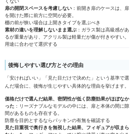
くない
扉の開閉スペースを考慮しない
：前開き扉のケースは、扉
を開けた際に前方に空間が必要。
棚の前が狭い場合は上開きタイプを選ぶべき
素材の違いを理解しないまま選ぶ
：ガラス製は高級感があ
るが重量があり、アクリル製は軽量だが傷が付きやすい。
用途に合わせて選択する
後悔しやすい選び方とその理由
「安ければいい」「見た目だけで決めた」という基準で選
んだ場合に、後悔が生じやすい具体的な理由を挙げます。
価格だけで選んだ結果、密閉性が低く防塵効果がほぼなか
った
：リーズナブルなモデルの中には、扉と本体の間に隙
間があるものも存在する。
防塵を目的とするならパッキンの有無を確認する
見た目重視で奥行きを無視した結果、フィギュアが収まら