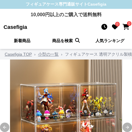
フィギュアケース
専門通販サイト
Casefigia
10,000
円以上のご購入で送料無料
0
0
Casefigia
新着商品
商品を検索
人気ランキング
Casefigia TOP
›
小型の一覧
›
フィギュアケース 透明アクリル製
Previous slide
Ne