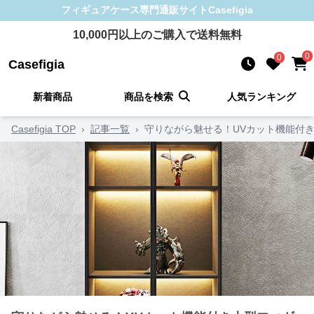
フィギュアケース
専門通販サイト
Casefigia
10,000
円以上のご購入で送料無料
0
0
Casefigia
新着商品
商品を検索
人気ランキング
Casefigia TOP
›
記事一覧
›
守りながら魅せる！UVカット機能付き