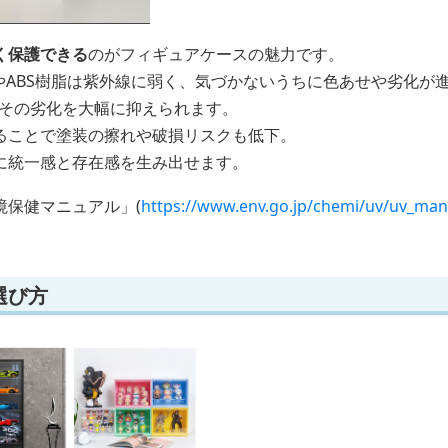
く保護できる
のがフィギュアケースの魅力です。
やABS樹脂は紫外線に弱く、気づかないうちに色あせや劣化が
らその劣化を大幅に抑えられます。
ることで塗装の擦れや破損リスクも低下。
に統一感と存在感を生み出せます。
境保健マニュアル」(
https://www.env.go.jp/chemi/uv/uv_man
選び方