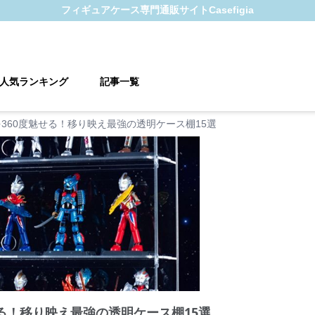
フィギュアケース
専門通販サイト
Casefigia
人気ランキング
記事一覧
360度魅せる！移り映え最強の透明ケース棚15選
る！移り映え最強の透明ケース棚15選