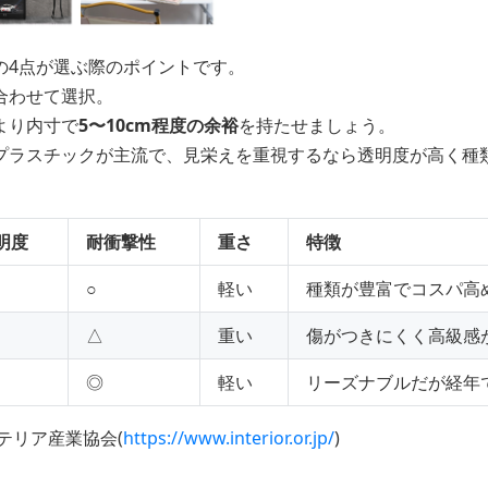
の4点が選ぶ際のポイントです。
合わせて選択。
より内寸で
5〜10cm程度の余裕
を持たせましょう。
プラスチックが主流で、見栄えを重視するなら透明度が高く種
明度
耐衝撃性
重さ
特徴
○
軽い
種類が豊富でコスパ高
△
重い
傷がつきにくく高級感
◎
軽い
リーズナブルだが経年
テリア産業協会(
https://www.interior.or.jp/
)