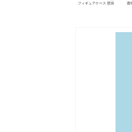
フィギュアケース 壁掛
透
け可能コレクションディ
ス
スプレイキャビネット