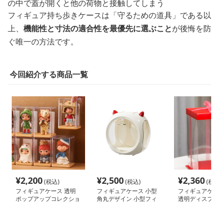
の中で蓋が開くと他の荷物と接触してしまう
フィギュア持ち歩きケースは「守るための道具」である以
上、
機能性と寸法の適合性を最優先に選ぶこと
が後悔を防
ぐ唯一の方法です。
今回紹介する商品一覧
¥
2,200
¥
2,500
¥
2,360
(税込)
(税込)
(税込
フィギュアケース 透明
フィギュアケース 小型
フィギュアケー
ポップアップコレクショ
角丸デザイン 小型フィ
透明ディスプレ
ンボックス
ギュア展示ケース
クション ケー