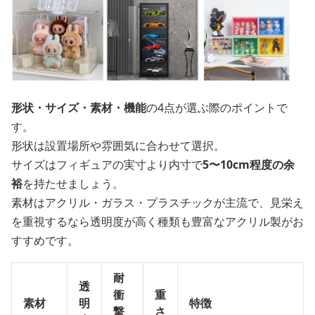
形状・サイズ・素材・機能
の4点が選ぶ際のポイントで
す。
形状は設置場所や雰囲気に合わせて選択。
サイズはフィギュアの実寸より内寸で
5〜10cm程度の余
裕
を持たせましょう。
素材はアクリル・ガラス・プラスチックが主流で、見栄え
を重視するなら透明度が高く種類も豊富なアクリル製がお
すすめです。
耐
透
衝
重
素材
明
特徴
撃
さ