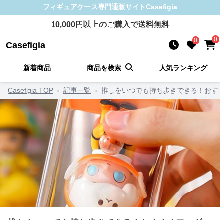
フィギュアケース
専門通販サイト
Casefigia
10,000
円以上のご購入で送料無料
0
0
Casefigia
新着商品
商品を検索
人気ランキング
Casefigia TOP
›
記事一覧
›
推しをいつでも持ち歩きできる！おす