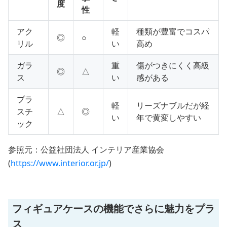
度
性
アク
軽
種類が豊富でコスパ
◎
○
リル
い
高め
ガラ
重
傷がつきにくく高級
◎
△
ス
い
感がある
プラ
軽
リーズナブルだが経
スチ
△
◎
い
年で黄変しやすい
ック
参照元：公益社団法人 インテリア産業協会
(
https://www.interior.or.jp/
)
フィギュアケースの機能でさらに魅力をプラ
ス