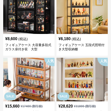
¥
8,600
¥
6,180
(税込)
(税込)
フィギュアケース 大容量多段式
フィギュアケース 五段式照明付
ガラス扉付き収 大型
き大型収納棚
人気
人気
SALE
SALE
¥
15,660
¥
28,620
¥
17400
(割引前)
¥
31800
(割引前)