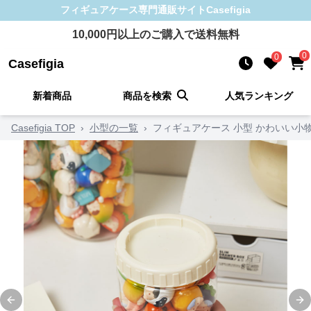
フィギュアケース
専門通販サイト
Casefigia
10,000
円以上のご購入で送料無料
0
0
Casefigia
新着商品
商品を検索
人気ランキング
Casefigia TOP
›
小型の一覧
›
フィギュアケース 小型 かわいい小
Previous slide
Ne