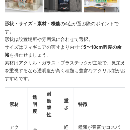
形状・サイズ・素材・機能
の4点が選ぶ際のポイントで
す。
形状は設置場所や雰囲気に合わせて選択。
サイズはフィギュアの実寸より内寸で
5〜10cm程度の余
裕
を持たせましょう。
素材はアクリル・ガラス・プラスチックが主流で、見栄え
を重視するなら透明度が高く種類も豊富なアクリル製がお
すすめです。
耐
透
衝
重
素材
明
特徴
撃
さ
度
性
アク
軽
種類が豊富でコスパ