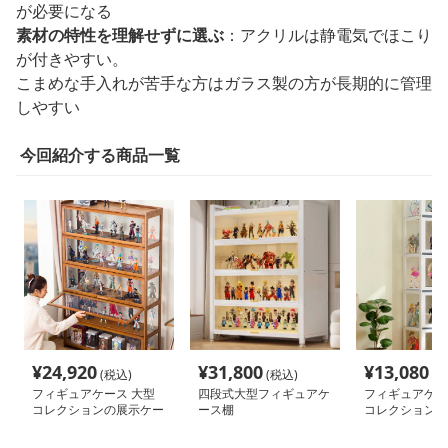
が必要になる
素材の特性を理解せずに選ぶ
：アクリルは静電気でほこり
が付きやすい。
こまめな手入れが苦手な方はガラス製の方が長期的に管理
しやすい
今回紹介する商品一覧
¥
24,920
¥
31,800
¥
13,080
(税込)
(税込)
(税
フィギュアケース 大型
四段式大型フィギュアケ
フィギュアケー
コレクションの展示ケー
ース棚
コレクションシ
ス
ス