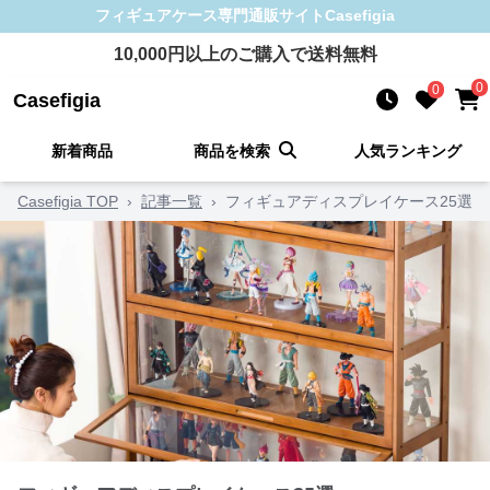
フィギュアケース
専門通販サイト
Casefigia
10,000
円以上のご購入で送料無料
0
0
Casefigia
新着商品
商品を検索
人気ランキング
Casefigia TOP
›
記事一覧
›
フィギュアディスプレイケース25選