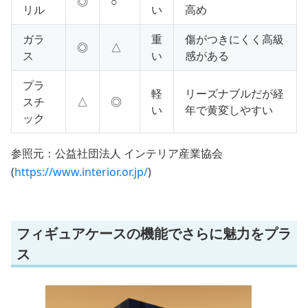
◎
○
リル
い
高め
ガラ
重
傷がつきにくく高級
◎
△
ス
い
感がある
プラ
軽
リーズナブルだが経
スチ
△
◎
い
年で黄変しやすい
ック
参照元：公益社団法人 インテリア産業協会
(
https://www.interior.or.jp/
)
フィギュアケースの機能でさらに魅力をプラ
ス