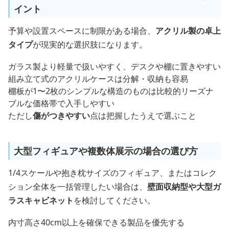
イント
予算や設置スペースに制限がある場合、
アクリル製の卓上
タイプ
が現実的な選択肢になります。
ガラス製より軽量で扱いやすく、デスクや棚に置きやすい
組み立て式のアクリルケースは分解・収納も容易
棚板が1〜2枚のシンプルな構造のものは比較的リーズナ
ブルな価格帯で入手しやすい
ただし
傷がつきやすい
点は把握したうえで選ぶこと
大型フィギュアや複数体展示の場合の選び方
1/4スケールや抱き枕サイズのフィギュア、またはコレク
ション全体を一括管理したい場合は、
壁面収納型や大型ガ
ラスキャビネット
を検討してください。
内寸高さ40cm以上を確保できる製品を優先する