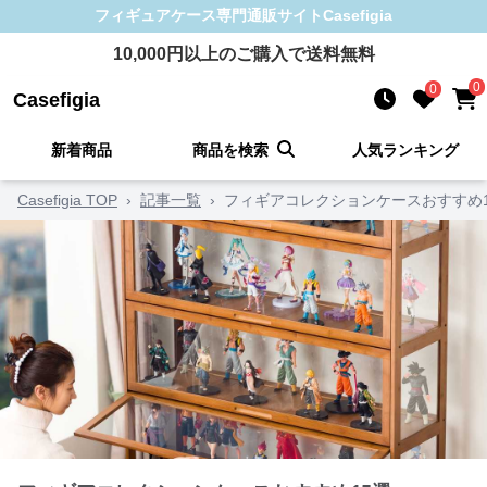
フィギュアケース
専門通販サイト
Casefigia
10,000
円以上のご購入で送料無料
0
0
Casefigia
新着商品
商品を検索
人気ランキング
Casefigia TOP
›
記事一覧
›
フィギアコレクションケースおすすめ1