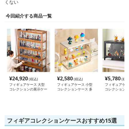
くない
今回紹介する商品一覧
¥
24,920
¥
2,580
¥
5,780
(税込)
(税込)
(税込
フィギュアケース 大型
フィギュアケース 小型
フィギュアケー
コレクションの展示ケー
コレクションケース 多
コレクションケ
ス
段式 フィギュア収納
型 ガラス扉付
フィギアコレクションケースおすすめ15選