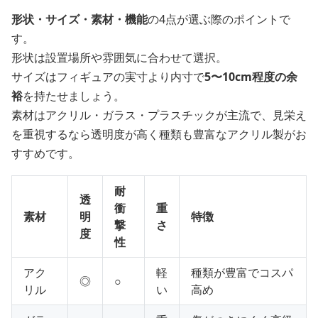
形状・サイズ・素材・機能
の4点が選ぶ際のポイントで
す。
形状は設置場所や雰囲気に合わせて選択。
サイズはフィギュアの実寸より内寸で
5〜10cm程度の余
裕
を持たせましょう。
素材はアクリル・ガラス・プラスチックが主流で、見栄え
を重視するなら透明度が高く種類も豊富なアクリル製がお
すすめです。
耐
透
衝
重
素材
明
特徴
撃
さ
度
性
アク
軽
種類が豊富でコスパ
◎
○
リル
い
高め