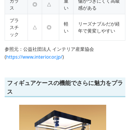
ガラ
重
傷がつきにくく高級
◎
△
ス
い
感がある
プラ
軽
リーズナブルだが経
スチ
△
◎
い
年で黄変しやすい
ック
参照元：公益社団法人 インテリア産業協会
(
https://www.interior.or.jp/
)
フィギュアケースの機能でさらに魅力をプラ
ス