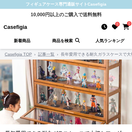
フィギュアケース
専門通販サイト
Casefigia
10,000
円以上のご購入で送料無料
0
0
Casefigia
新着商品
商品を検索
人気ランキング
Casefigia TOP
›
記事一覧
›
長年愛用できる耐久ガラスケースで大