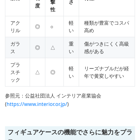
撃
さ
度
性
アク
軽
種類が豊富でコスパ
◎
○
リル
い
高め
ガラ
重
傷がつきにくく高級
◎
△
ス
い
感がある
プラ
軽
リーズナブルだが経
スチ
△
◎
い
年で黄変しやすい
ック
参照元：公益社団法人 インテリア産業協会
(
https://www.interior.or.jp/
)
フィギュアケースの機能でさらに魅力をプラ