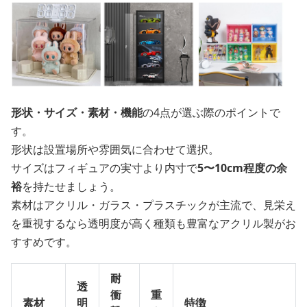
形状・サイズ・素材・機能
の4点が選ぶ際のポイントで
す。
形状は設置場所や雰囲気に合わせて選択。
サイズはフィギュアの実寸より内寸で
5〜10cm程度の余
裕
を持たせましょう。
素材はアクリル・ガラス・プラスチックが主流で、見栄え
を重視するなら透明度が高く種類も豊富なアクリル製がお
すすめです。
耐
透
衝
重
素材
明
特徴