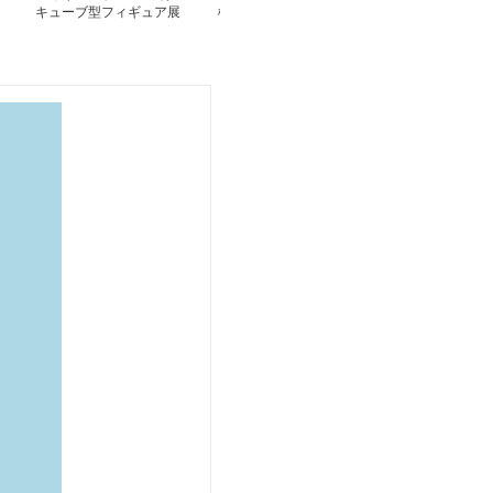
キューブ型フィギュア展
桃花 コレクション収納
透明アクリル製
示箱
段収納展示ケー