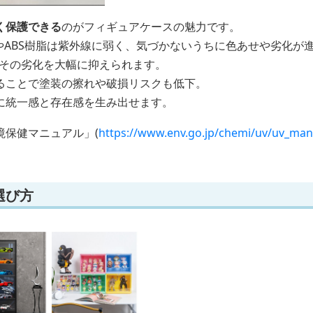
く保護できる
のがフィギュアケースの魅力です。
やABS樹脂は紫外線に弱く、気づかないうちに色あせや劣化が
らその劣化を大幅に抑えられます。
ることで塗装の擦れや破損リスクも低下。
に統一感と存在感を生み出せます。
境保健マニュアル」(
https://www.env.go.jp/chemi/uv/uv_man
選び方