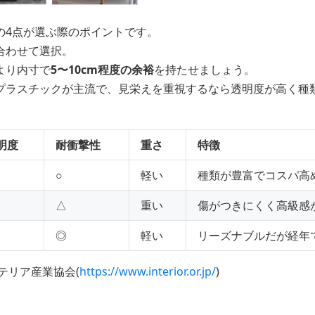
の4点が選ぶ際のポイントです。
合わせて選択。
より内寸で
5〜10cm程度の余裕
を持たせましょう。
プラスチックが主流で、見栄えを重視するなら透明度が高く種
明度
耐衝撃性
重さ
特徴
○
軽い
種類が豊富でコスパ高
△
重い
傷がつきにくく高級感
◎
軽い
リーズナブルだが経年
テリア産業協会(
https://www.interior.or.jp/
)