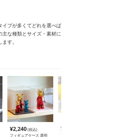
タイプが多くてどれを選べば
の主な種類とサイズ・素材に
します。
¥
2,240
¥
5,640
¥
4,270
(税込)
(税込)
(税込
フィギュアケース 透明
フィギュアケース 小型
フィギュアケー