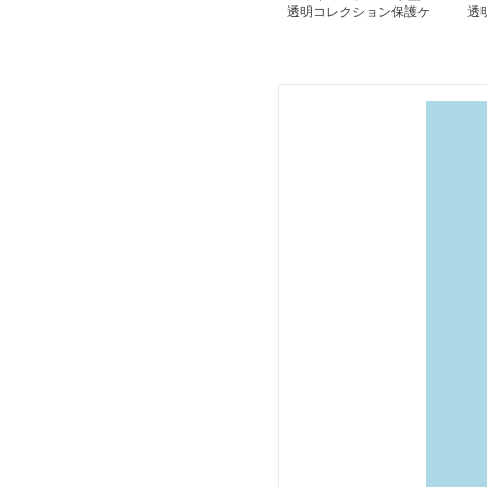
透明コレクション保護ケ
透
ース
ン