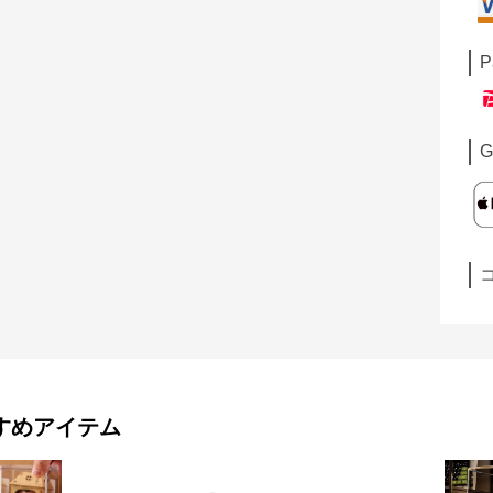
P
G
すめアイテム