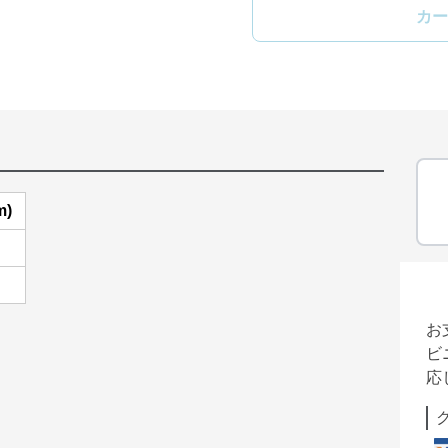
カー
m)
お
ビ
応