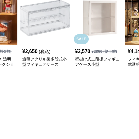
SALE
¥
2,650
¥
2,570
¥
4,1
(税込)
割引前)
¥
2860
(割引前)
 透明
透明アクリル製多段式小
壁掛け式二段棚フィギュ
フィ
レクショ
型フィギュアケース
アケース小型
式透