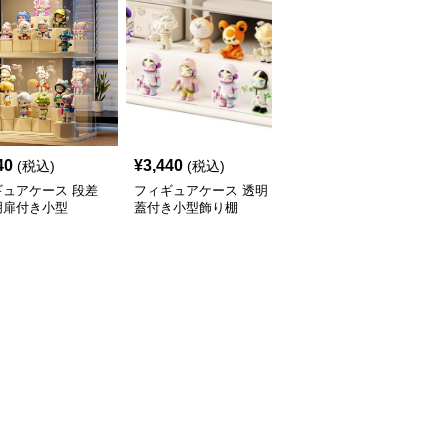
40
¥
3,440
¥
3,470
(税込)
(税込)
(税込)
ギュアケース 段差
フィギュアケース 透明
フィギュアケース 積み
明扉付き小型
蓋付き小型飾り棚
重ね式小型透明収納ボッ
クス