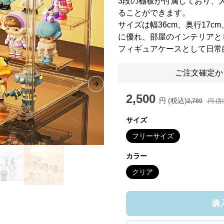
3段の棚板が付属しており、
ることができます。
サイズは幅36cm、奥行17c
に優れ、部屋のインテリアと
フィギュアケースとして日常
ご注文確定か
Next slide
2,500
円 (税込)
2,780
円 (
サイズ
フリーサイズ
カラー
クリア
購