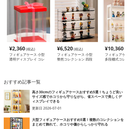
¥
2,360
¥
6,520
¥
10,360
(税込)
(税込)
(税
フィギュアケース 小型
フィギュアケース 小型
フィギュアケー
透明ディスプレイ コレ
整然コレクション 四段
多段棚式コレク
クション ケース
式フィギュア棚
ース
おすすめ記事一覧
高さ30cmのフィギュアケースおすすめ5選！ちょうど良い
サイズ感でホコリから守りながら、省スペースで美しくデ
ィスプレイできる
更新日
2026-07-01
大型フィギュアケースおすすめ5選！複数のコレクションを
まとめて飾れて、ホコリや傷からしっかり守れる