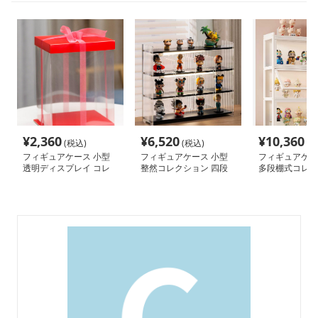
¥
2,360
¥
6,520
¥
10,360
(税込)
(税込)
(税
フィギュアケース 小型
フィギュアケース 小型
フィギュアケー
透明ディスプレイ コレ
整然コレクション 四段
多段棚式コレク
クション ケース
式フィギュア棚
ース