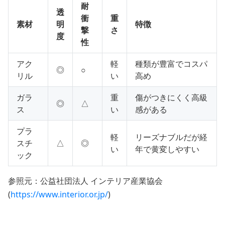
耐
透
衝
重
素材
明
特徴
撃
さ
度
性
アク
軽
種類が豊富でコスパ
◎
○
リル
い
高め
ガラ
重
傷がつきにくく高級
◎
△
ス
い
感がある
プラ
軽
リーズナブルだが経
スチ
△
◎
い
年で黄変しやすい
ック
参照元：公益社団法人 インテリア産業協会
(
https://www.interior.or.jp/
)