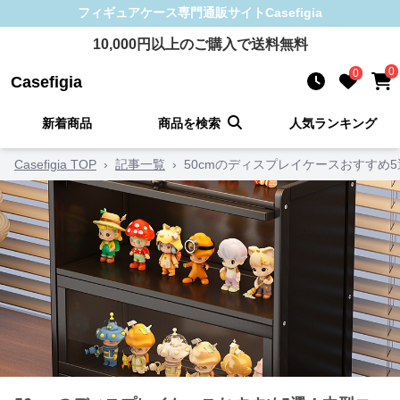
フィギュアケース
専門通販サイト
Casefigia
10,000
円以上のご購入で送料無料
0
0
Casefigia
新着商品
商品を検索
人気ランキング
Casefigia TOP
›
記事一覧
›
50cmのディスプレイケースおすす