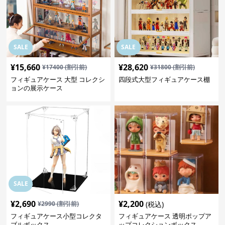
SALE
SALE
¥
15,660
¥
28,620
¥
17400
(割引前)
¥
31800
(割引前)
フィギュアケース 大型 コレクシ
四段式大型フィギュアケース棚
ョンの展示ケース
SALE
¥
2,690
¥
2,200
¥
2990
(割引前)
(税込)
フィギュアケース小型コレクタ
フィギュアケース 透明ポップア
ブルボックス
ップコレクションボックス