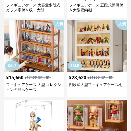
フィギュアケース 大容量多段式
フィギュアケース 五段式照明付
ガラス扉付き収 大型
き大型収納棚
人気
人気
SALE
SALE
¥
15,660
¥
28,620
¥
17400
(割引前)
¥
31800
(割引前)
フィギュアケース 大型 コレクシ
四段式大型フィギュアケース棚
ョンの展示ケース