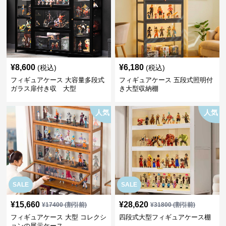
¥
8,600
¥
6,180
(税込)
(税込)
フィギュアケース 大容量多段式
フィギュアケース 五段式照明付
ガラス扉付き収 大型
き大型収納棚
人気
人気
SALE
SALE
¥
15,660
¥
28,620
¥
17400
(割引前)
¥
31800
(割引前)
フィギュアケース 大型 コレクシ
四段式大型フィギュアケース棚
ョンの展示ケース