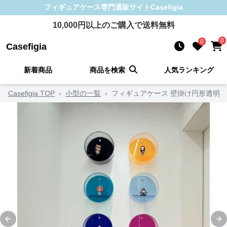
フィギュアケース
専門通販サイト
Casefigia
10,000
円以上のご購入で送料無料
0
0
Casefigia
新着商品
商品を検索
人気ランキング
Casefigia TOP
›
小型の一覧
›
フィギュアケース 壁掛け円形透明
Previous slide
Ne