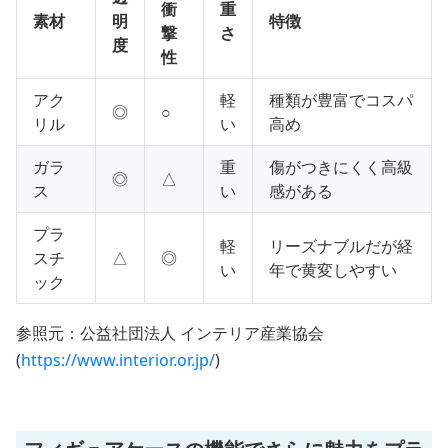
衝
重
素材
明
特徴
撃
さ
度
性
アク
軽
種類が豊富でコスパ
◎
○
リル
い
高め
ガラ
重
傷がつきにくく高級
◎
△
ス
い
感がある
プラ
軽
リーズナブルだが経
スチ
△
◎
い
年で黄変しやすい
ック
参照元：公益社団法人 インテリア産業協会
(
https://www.interior.or.jp/
)