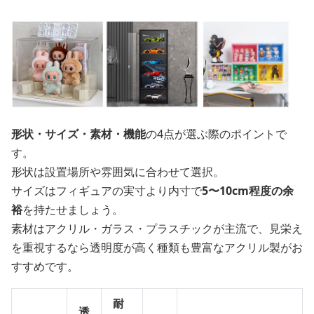
形状・サイズ・素材・機能
の4点が選ぶ際のポイントで
す。
形状は設置場所や雰囲気に合わせて選択。
サイズはフィギュアの実寸より内寸で
5〜10cm程度の余
裕
を持たせましょう。
素材はアクリル・ガラス・プラスチックが主流で、見栄え
を重視するなら透明度が高く種類も豊富なアクリル製がお
すすめです。
耐
透