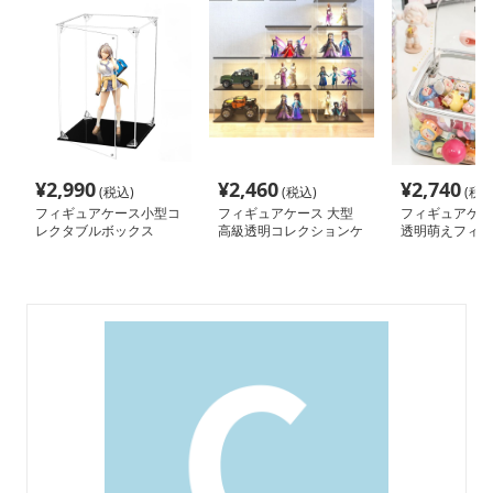
¥
2,990
¥
2,460
¥
2,740
(税込)
(税込)
(税込
フィギュアケース小型コ
フィギュアケース 大型
フィギュアケー
レクタブルボックス
高級透明コレクションケ
透明萌えフィギ
ース 多層式
ケース