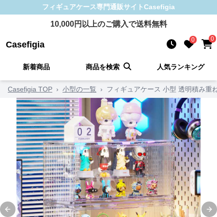
フィギュアケース
専門通販サイト
Casefigia
10,000
円以上のご購入で送料無料
0
0
Casefigia
新着商品
商品を検索
人気ランキング
Casefigia TOP
›
小型の一覧
›
フィギュアケース 小型 透明積み重
Previous slide
Ne