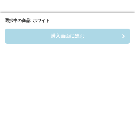
選択中の商品: ホワイト
選択中の商品: ホワイト
購入画面に進む
購入画面に進む
Casefigia
について
利用規約