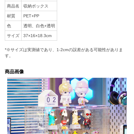
商品名
収納ボックス
材質
PET+PP
色
透明、白色+透明
サイズ
37×16×18.3cm
*※サイズは実測値であり、1-2cmの誤差がある可能性がありま
す。
商品画像