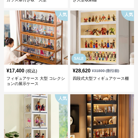
人気
人気
SALE
¥
17,400
¥
28,620
(税込)
¥
31800
(割引前)
フィギュアケース 大型 コレクシ
四段式大型フィギュアケース棚
ョンの展示ケース
人気