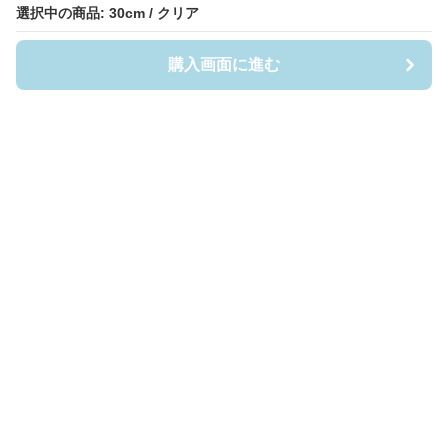
選択中の商品: 30cm / クリア
選択中の商品: 30cm / クリア
購入画面に進む
購入画面に進む
Casefigia
について
利用規約
プライバシー