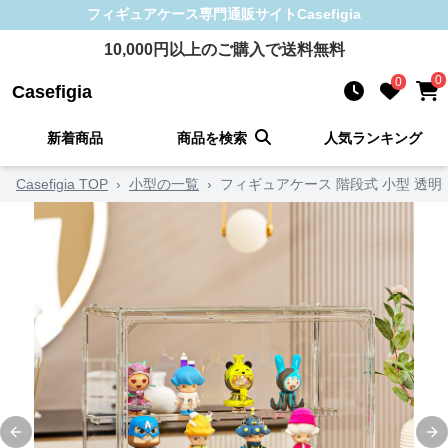
フィギュアケース
専門通販サイト
Casefigia
10,000
円以上のご購入で送料無料
0
0
Casefigia
新着商品
商品を検索
人気ランキング
Casefigia TOP
›
小型の一覧
›
フィギュアケース 階段式 小型 透明
Previous slide
Ne