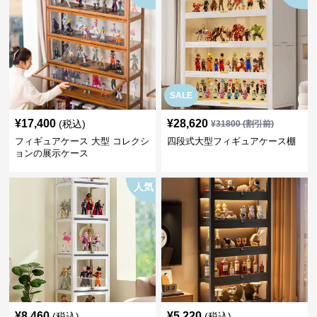
SALE
¥
17,400
¥
28,620
(税込)
¥
31800
(割引前)
フィギュアケース 大型 コレクシ
四段式大型フィギュアケース棚
ョンの展示ケース
人気
¥
8,460
¥
5,220
(税込)
(税込)