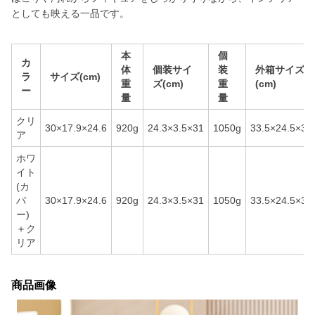
としても映える一品です。
本
個
カ
体
個装サイ
装
外箱サイズ
ラ
サイズ(cm)
重
ズ(cm)
重
(cm)
ー
量
量
クリ
30×17.9×24.6
920g
24.3×3.5×31
1050g
33.5×24.5×34
ア
ホワ
イト
(カ
バ
30×17.9×24.6
920g
24.3×3.5×31
1050g
33.5×24.5×34
ー)
＋ク
リア
商品画像