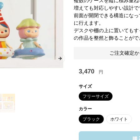
複数のケースを縦に積み重ね
増えても対応しやすい設計で
前面が開閉できる構造になっ
に行えます。
デスクや棚の上に置いてもす
の作品を整然と飾ることがで
ご注文確定か
Next slide
3,470
円
サイズ
フリーサイズ
カラー
ブラック
ホワイト
購