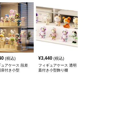
40
¥
3,440
¥
3,470
(税込)
(税込)
(税込)
ギュアケース 段差
フィギュアケース 透明
フィギュアケース 積み
明扉付き小型
蓋付き小型飾り棚
重ね式小型透明収納ボッ
クス