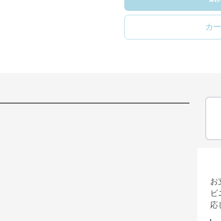
カー
お
ビ
応