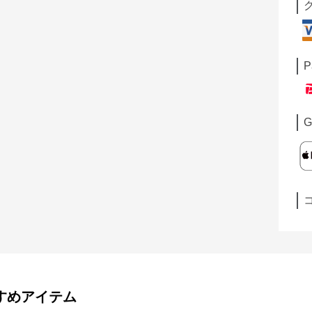
P
G
すめアイテム