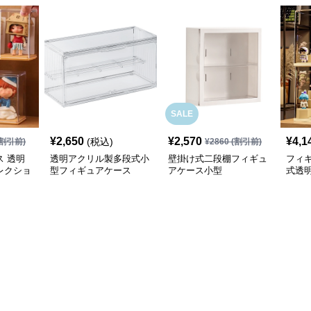
SALE
¥
2,650
¥
2,570
¥
4,1
(税込)
割引前)
¥
2860
(割引前)
 透明
透明アクリル製多段式小
壁掛け式二段棚フィギュ
フィ
レクショ
型フィギュアケース
アケース小型
式透