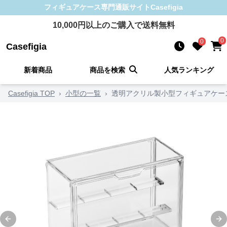
フィギュアケース
専門通販サイト
Casefigia
10,000
円以上のご購入で送料無料
0
0
Casefigia
新着商品
商品を検索
人気ランキング
Casefigia TOP
›
小型の一覧
›
透明アクリル製小型フィギュアケー
Previous slide
Ne