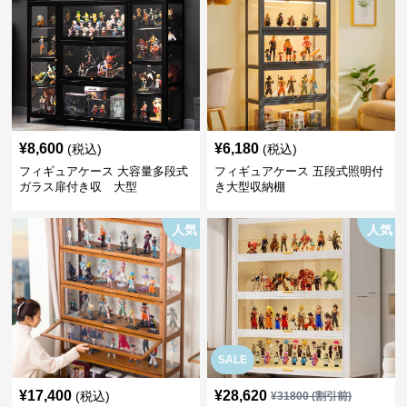
¥
8,600
¥
6,180
(税込)
(税込)
フィギュアケース 大容量多段式
フィギュアケース 五段式照明付
ガラス扉付き収 大型
き大型収納棚
人気
人気
SALE
¥
17,400
¥
28,620
(税込)
¥
31800
(割引前)