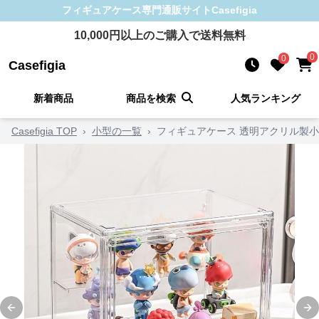
フィギュアケース
専門通販サイト
Casefigia
10,000
円以上のご購入で送料無料
0
0
Casefigia
新着商品
商品を検索
人気ランキング
Casefigia TOP
›
小型の一覧
›
フィギュアケース 透明アクリル製小
Previous slide
Ne