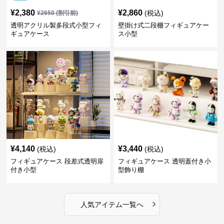
¥
2,380
¥
2,860
(税込)
¥
2650
(割引前)
透明アクリル製多段式小型フィ
壁掛け式二段棚フィギュアケー
ギュアケース
ス小型
¥
4,140
¥
3,440
(税込)
(税込)
フィギュアケース 段差式透明扉
フィギュアケース 透明蓋付き小
付き小型
型飾り棚
›
人気アイテム一覧へ