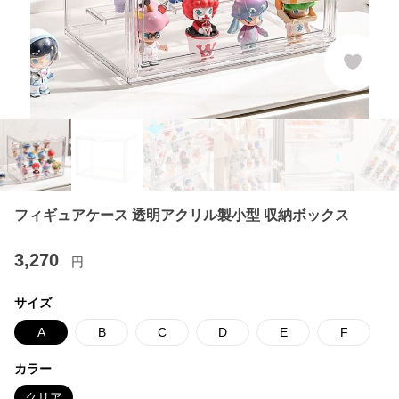
フィギュアケース 透明アクリル製小型 収納ボックス
3,270
円
サイズ
A
B
C
D
E
F
カラー
クリア