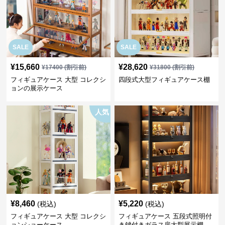
SALE
SALE
¥
15,660
¥
28,620
¥
17400
(割引前)
¥
31800
(割引前)
フィギュアケース 大型 コレクシ
四段式大型フィギュアケース棚
ョンの展示ケース
人気
¥
8,460
¥
5,220
(税込)
(税込)
フィギュアケース 大型 コレクシ
フィギュアケース 五段式照明付
ョンショーケース
き鍵付きガラス扉大型展示棚