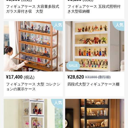
フィギュアケース 大容量多段式
フィギュアケース 五段式照明付
ガラス扉付き収 大型
き大型収納棚
人気
人気
SALE
¥
17,400
¥
28,620
(税込)
¥
31800
(割引前)
フィギュアケース 大型 コレクシ
四段式大型フィギュアケース棚
ョンの展示ケース
人気