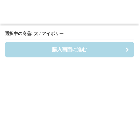
選択中の商品: 大 / アイボリー
選択中の商品: 大 / アイボリー
購入画面に進む
購入画面に進む
Casefigia
について