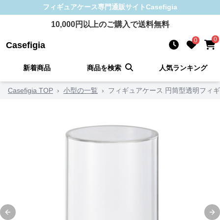
フィギュアケース
専門通販サイト
Casefigia
10,000
円以上のご購入で送料無料
0
0
Casefigia
新着商品
商品を検索
人気ランキング
Casefigia TOP
›
小型の一覧
›
フィギュアケース 円筒型透明フィ
Previous slide
Ne