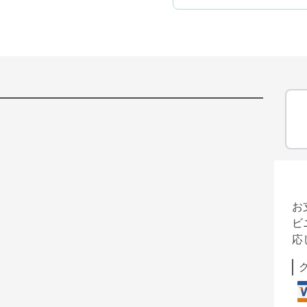
お
ビ
応