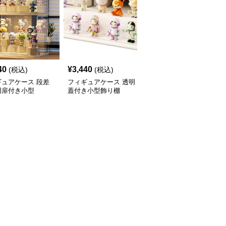
40
¥
3,440
¥
3,470
(税込)
(税込)
(税込)
ギュアケース 段差
フィギュアケース 透明
フィギュアケース 積み
明扉付き小型
蓋付き小型飾り棚
重ね式小型透明収納ボッ
クス