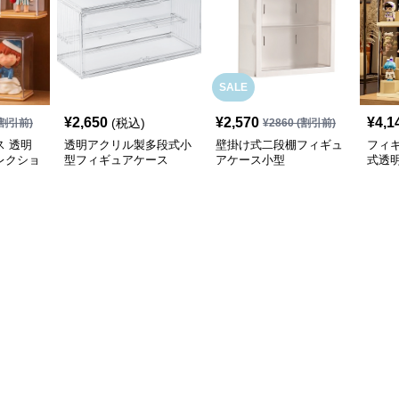
SALE
¥
2,650
¥
2,570
¥
4,1
(税込)
割引前)
¥
2860
(割引前)
 透明
透明アクリル製多段式小
壁掛け式二段棚フィギュ
フィ
レクショ
型フィギュアケース
アケース小型
式透