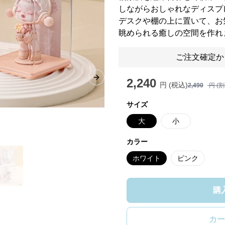
しながらおしゃれなディスプ
デスクや棚の上に置いて、お
眺められる癒しの空間を作れ
ご注文確定か
2,240
Next slide
円 (税込)
2,490
円 (
サイズ
大
小
カラー
ホワイト
ピンク
購
カー