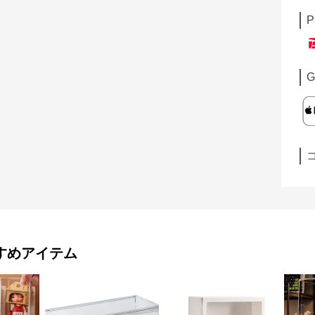
P
G
すめアイテム