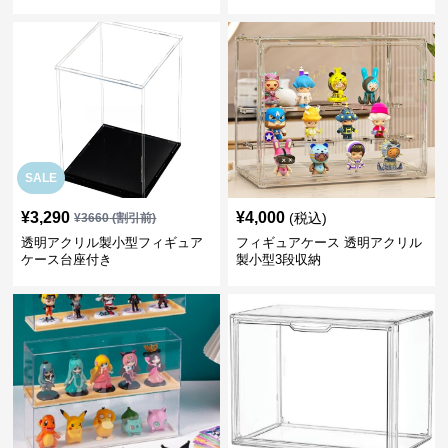
SALE
¥
3,290
¥
4,000
(税込)
¥
3660
(割引前)
透明アクリル製小型フィギュア
フィギュアケース 透明アクリル
ケース台座付き
製小型3段収納