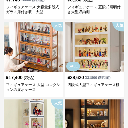
(税込)
¥
8600
(割引前)
フィギュアケース 大容量多段式
フィギュアケース 五段式照明付
ガラス扉付き収 大型
き大型収納棚
人気
人気
SALE
¥
17,400
¥
28,620
(税込)
¥
31800
(割引前)
フィギュアケース 大型 コレクシ
四段式大型フィギュアケース棚
ョンの展示ケース
人気