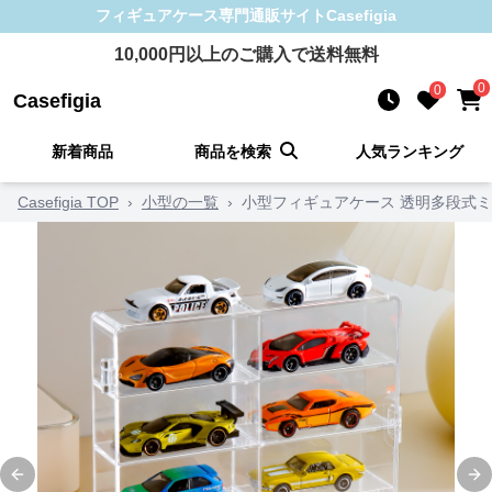
フィギュアケース
専門通販サイト
Casefigia
10,000
円以上のご購入で送料無料
0
0
Casefigia
新着商品
商品を検索
人気ランキング
Casefigia TOP
›
小型の一覧
›
小型フィギュアケース 透明多段式
Previous slide
Ne