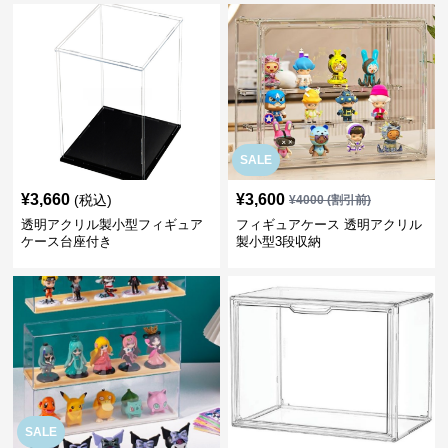
SALE
¥
3,660
¥
3,600
(税込)
¥
4000
(割引前)
透明アクリル製小型フィギュア
フィギュアケース 透明アクリル
ケース台座付き
製小型3段収納
SALE