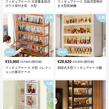
フィギュアケース 大容量多段式
フィギュアケース 五段式照明付
ガラス扉付き収 大型
き大型収納棚
人気
人気
SALE
SALE
¥
15,660
¥
28,620
¥
17400
(割引前)
¥
31800
(割引前)
フィギュアケース 大型 コレクシ
四段式大型フィギュアケース棚
ョンの展示ケース
人気