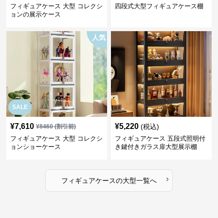
フィギュアケース 大型 コレクシ
四段式大型フィギュアケース棚
ョンの展示ケース
人気
SALE
¥
7,610
¥
5,220
(税込)
¥
8460
(割引前)
フィギュアケース 大型 コレクシ
フィギュアケース 五段式照明付
ョンショーケース
き鍵付きガラス扉大型展示棚
›
フィギュアケース
の
大型
一覧へ