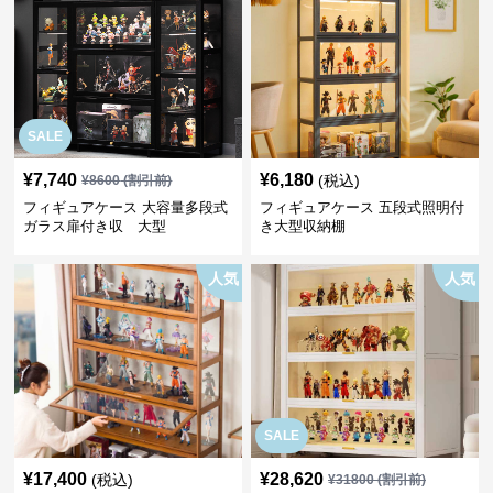
SALE
¥
7,740
¥
6,180
(税込)
¥
8600
(割引前)
フィギュアケース 大容量多段式
フィギュアケース 五段式照明付
ガラス扉付き収 大型
き大型収納棚
人気
人気
SALE
¥
17,400
¥
28,620
(税込)
¥
31800
(割引前)