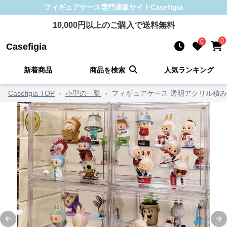
フィギュアケース
専門通販サイト
Casefigia
10,000
円以上のご購入で送料無料
0
0
Casefigia
新着商品
商品を検索
人気ランキング
Casefigia TOP
›
小型の一覧
›
フィギュアケース 透明アクリル積
Previous slide
Ne