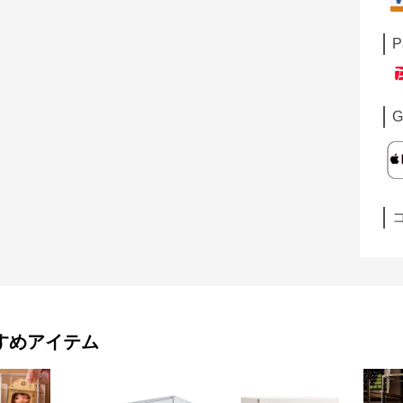
P
G
すめアイテム