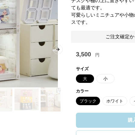
デスクや棚の上に置きやすい
ても最適です。
可愛らしいミニチュアや小物
スです。
ご注文確定か
Next slide
3,500
円
サイズ
大
小
カラー
ブラック
ホワイト
購