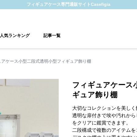
フィギュアケース
専門通販サイト
Casefigia
人気ランキング
記事一覧
ュアケース小型二段式透明小型フィギュア飾り棚
フィギュアケース
ギュア飾り棚
大切なコレクションを美しく
透明な扉付きで埃や汚れから
をクリアに鑑賞できます。
二段構成で複数のアイテムを