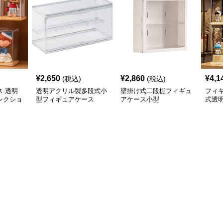
¥
2,650
¥
2,860
¥
4,1
(税込)
(税込)
 透明
透明アクリル製多段式小
壁掛け式二段棚フィギュ
フィ
レクショ
型フィギュアケース
アケース小型
式透