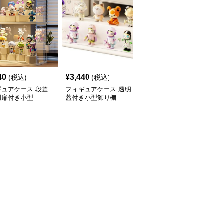
40
¥
3,440
¥
3,470
(税込)
(税込)
(税込)
ギュアケース 段差
フィギュアケース 透明
フィギュアケース 積み
明扉付き小型
蓋付き小型飾り棚
重ね式小型透明収納ボッ
クス