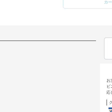
カー
お
ビ
応