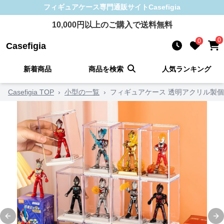
フィギュアケース
専門通販サイト
Casefigia
10,000
円以上のご購入で送料無料
0
0
Casefigia
新着商品
商品を検索
人気ランキング
Casefigia TOP
›
小型の一覧
›
フィギュアケース 透明アクリル製個
Previous slide
Ne