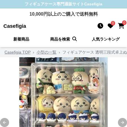
フィギュアケース
専門通販サイト
Casefigia
10,000
円以上のご購入で送料無料
0
0
Casefigia
新着商品
商品を検索
人気ランキング
Casefigia TOP
›
小型の一覧
›
フィギュアケース 透明三段式卓上
Previous slide
Ne