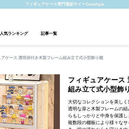
フィギュアケース
専門通販サイト
Casefigia
人気ランキング
記事一覧
ュアケース 透明扉付き木製フレーム組み立て式小型飾り棚
フィギュアケース
組み立て式小型飾
大切なコレクションを美しく
透明な扉と木製フレームの組
らもしっかりと中身を保護し
複数段の棚板により様々なサ