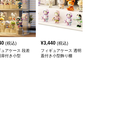
40
¥
3,440
¥
3,470
(税込)
(税込)
(税込)
ギュアケース 段差
フィギュアケース 透明
フィギュアケース 積み
明扉付き小型
蓋付き小型飾り棚
重ね式小型透明収納ボッ
クス