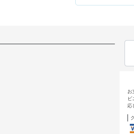
お
ビ
応