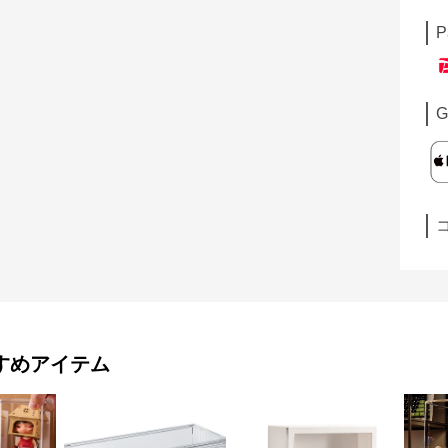
P
G
すめアイテム