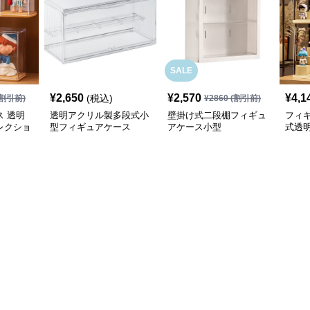
SALE
¥
2,650
¥
2,570
¥
4,1
(税込)
割引前)
¥
2860
(割引前)
 透明
透明アクリル製多段式小
壁掛け式二段棚フィギュ
フィ
レクショ
型フィギュアケース
アケース小型
式透